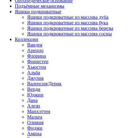
Ортопедическое основание
Подъёмные механизмы
Ящики подкроватные
Ящики подкроватные из массива дуба
Ящики подкроватные из массива бука
Ящики подкроватные из массива березы
Ящики подкроватные из массива сосны
Коллекции
Вандея
Ареццо
Флорина
Финистер
Хьюстон
Альба
Джулия
Валенсия/Дерик
Верди
Юджин
Дана
Алези
Манхэттен
Мальта
Оливия
Фиджи
Амина