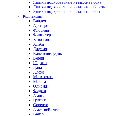
Ящики подкроватные из массива бука
Ящики подкроватные из массива березы
Ящики подкроватные из массива сосны
Коллекции
Вандея
Ареццо
Флорина
Финистер
Хьюстон
Альба
Джулия
Валенсия/Дерик
Верди
Юджин
Дана
Алези
Манхэттен
Мальта
Оливия
Фиджи
Амина
Грация
Соренто
Амелия/Камила
Валео