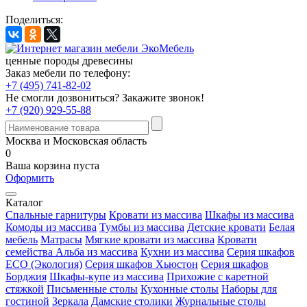
Поделиться:
ценные породы древесины
Заказ мебели по телефону:
+7 (495) 741-82-02
Не смогли дозвониться?
Закажите звонок!
+7 (920) 929-55-88
Москва и Московская область
0
Ваша корзина пуста
Оформить
Каталог
Спальные гарнитуры
Кровати из массива
Шкафы из массива
Комоды из массива
Тумбы из массива
Детские кровати
Белая
мебель
Матрасы
Мягкие кровати из массива
Кровати
семейства Альба из массива
Кухни из массива
Серия шкафов
ECO (Экология)
Серия шкафов Хьюстон
Серия шкафов
Борджия
Шкафы-купе из массива
Прихожие с каретной
стяжкой
Письменные столы
Кухонные столы
Наборы для
гостиной
Зеркала
Дамские столики
Журнальные столы