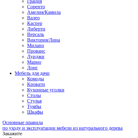
Грация
Соренто
Амелия/Камила
Валео
Каспер
Либерти
Версаль
Виктория/Лина
Милано
Прованс
Луиджи
Марио
Лонг
Мебель для дачи
Комоды
Кровати
Кухонные уголки
Столы
Стулья
Тумбы
Шкафы
Основные правила
по уходу и эксплуатации мебели из натурального дерева
Закажите