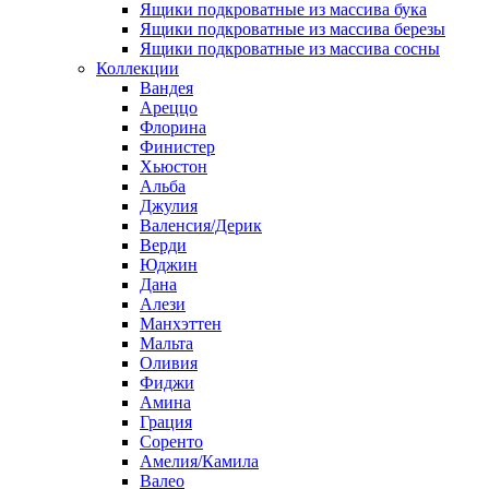
Ящики подкроватные из массива бука
Ящики подкроватные из массива березы
Ящики подкроватные из массива сосны
Коллекции
Вандея
Ареццо
Флорина
Финистер
Хьюстон
Альба
Джулия
Валенсия/Дерик
Верди
Юджин
Дана
Алези
Манхэттен
Мальта
Оливия
Фиджи
Амина
Грация
Соренто
Амелия/Камила
Валео