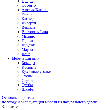
Грация
Соренто
Амелия/Камила
Валео
Каспер
Либерти
Версаль
Виктория/Лина
Милано
Прованс
Луиджи
Марио
Лонг
Мебель для дачи
Комоды
Кровати
Кухонные уголки
Столы
Стулья
Тумбы
Шкафы
Основные правила
по уходу и эксплуатации мебели из натурального дерева
Закажите