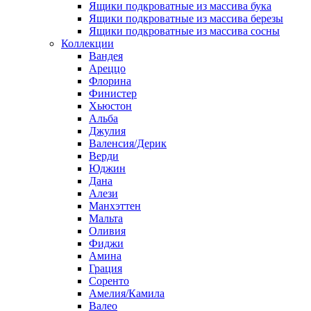
Ящики подкроватные из массива бука
Ящики подкроватные из массива березы
Ящики подкроватные из массива сосны
Коллекции
Вандея
Ареццо
Флорина
Финистер
Хьюстон
Альба
Джулия
Валенсия/Дерик
Верди
Юджин
Дана
Алези
Манхэттен
Мальта
Оливия
Фиджи
Амина
Грация
Соренто
Амелия/Камила
Валео