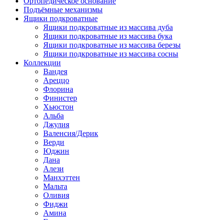
Ортопедическое основание
Подъёмные механизмы
Ящики подкроватные
Ящики подкроватные из массива дуба
Ящики подкроватные из массива бука
Ящики подкроватные из массива березы
Ящики подкроватные из массива сосны
Коллекции
Вандея
Ареццо
Флорина
Финистер
Хьюстон
Альба
Джулия
Валенсия/Дерик
Верди
Юджин
Дана
Алези
Манхэттен
Мальта
Оливия
Фиджи
Амина