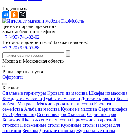
Поделиться:
ценные породы древесины
Заказ мебели по телефону:
+7 (495) 741-82-02
Не смогли дозвониться?
Закажите звонок!
+7 (920) 929-55-88
Москва и Московская область
0
Ваша корзина пуста
Оформить
Каталог
Спальные гарнитуры
Кровати из массива
Шкафы из массива
Комоды из массива
Тумбы из массива
Детские кровати
Белая
мебель
Матрасы
Мягкие кровати из массива
Кровати
семейства Альба из массива
Кухни из массива
Серия шкафов
ECO (Экология)
Серия шкафов Хьюстон
Серия шкафов
Борджия
Шкафы-купе из массива
Прихожие с каретной
стяжкой
Письменные столы
Кухонные столы
Наборы для
гостиной
Зеркала
Дамские столики
Журнальные столы