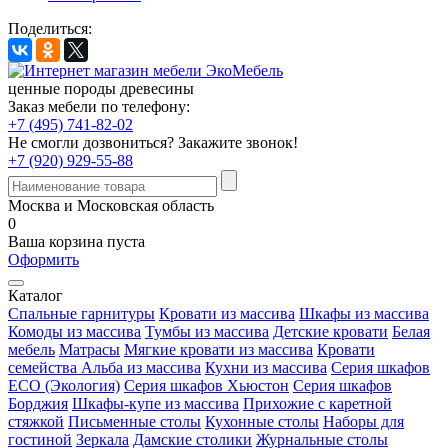
Поделиться:
ценные породы древесины
Заказ мебели по телефону:
+7 (495) 741-82-02
Не смогли дозвониться?
Закажите звонок!
+7 (920) 929-55-88
Москва и Московская область
0
Ваша корзина пуста
Оформить
Каталог
Спальные гарнитуры
Кровати из массива
Шкафы из массива
Комоды из массива
Тумбы из массива
Детские кровати
Белая
мебель
Матрасы
Мягкие кровати из массива
Кровати
семейства Альба из массива
Кухни из массива
Серия шкафов
ECO (Экология)
Серия шкафов Хьюстон
Серия шкафов
Борджия
Шкафы-купе из массива
Прихожие с каретной
стяжкой
Письменные столы
Кухонные столы
Наборы для
гостиной
Зеркала
Дамские столики
Журнальные столы