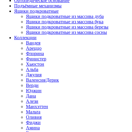
Ортопедическое основание
Подъёмные механизмы
Ящики подкроватные
Ящики подкроватные из массива дуба
Ящики подкроватные из массива бука
Ящики подкроватные из массива березы
Ящики подкроватные из массива сосны
Коллекции
Вандея
Ареццо
Флорина
Финистер
Хьюстон
Альба
Джулия
Валенсия/Дерик
Верди
Юджин
Дана
Алези
Манхэттен
Мальта
Оливия
Фиджи
Амина