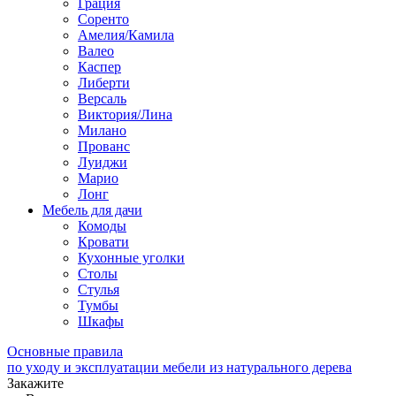
Грация
Соренто
Амелия/Камила
Валео
Каспер
Либерти
Версаль
Виктория/Лина
Милано
Прованс
Луиджи
Марио
Лонг
Мебель для дачи
Комоды
Кровати
Кухонные уголки
Столы
Стулья
Тумбы
Шкафы
Основные правила
по уходу и эксплуатации мебели из натурального дерева
Закажите