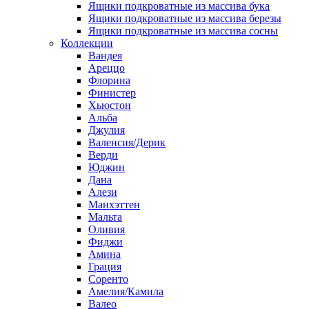
Ящики подкроватные из массива бука
Ящики подкроватные из массива березы
Ящики подкроватные из массива сосны
Коллекции
Вандея
Ареццо
Флорина
Финистер
Хьюстон
Альба
Джулия
Валенсия/Дерик
Верди
Юджин
Дана
Алези
Манхэттен
Мальта
Оливия
Фиджи
Амина
Грация
Соренто
Амелия/Камила
Валео