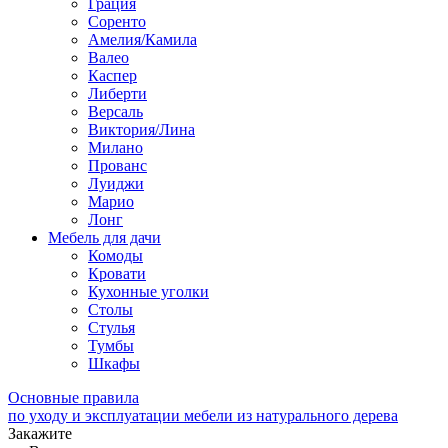
Грация
Соренто
Амелия/Камила
Валео
Каспер
Либерти
Версаль
Виктория/Лина
Милано
Прованс
Луиджи
Марио
Лонг
Мебель для дачи
Комоды
Кровати
Кухонные уголки
Столы
Стулья
Тумбы
Шкафы
Основные правила
по уходу и эксплуатации мебели из натурального дерева
Закажите