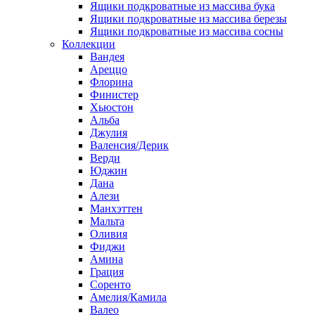
Ящики подкроватные из массива бука
Ящики подкроватные из массива березы
Ящики подкроватные из массива сосны
Коллекции
Вандея
Ареццо
Флорина
Финистер
Хьюстон
Альба
Джулия
Валенсия/Дерик
Верди
Юджин
Дана
Алези
Манхэттен
Мальта
Оливия
Фиджи
Амина
Грация
Соренто
Амелия/Камила
Валео