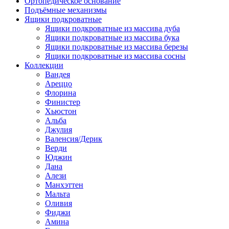
Ортопедическое основание
Подъёмные механизмы
Ящики подкроватные
Ящики подкроватные из массива дуба
Ящики подкроватные из массива бука
Ящики подкроватные из массива березы
Ящики подкроватные из массива сосны
Коллекции
Вандея
Ареццо
Флорина
Финистер
Хьюстон
Альба
Джулия
Валенсия/Дерик
Верди
Юджин
Дана
Алези
Манхэттен
Мальта
Оливия
Фиджи
Амина