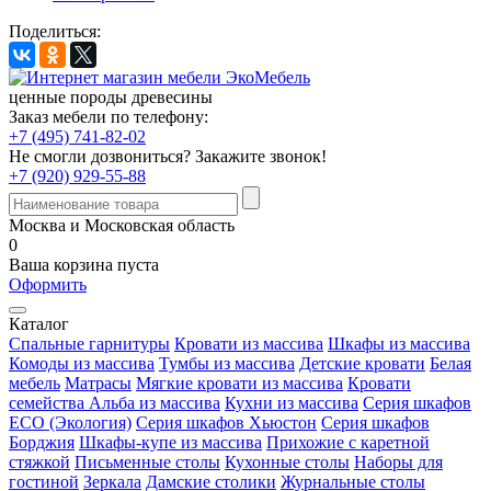
Поделиться:
ценные породы древесины
Заказ мебели по телефону:
+7 (495) 741-82-02
Не смогли дозвониться?
Закажите звонок!
+7 (920) 929-55-88
Москва и Московская область
0
Ваша корзина пуста
Оформить
Каталог
Спальные гарнитуры
Кровати из массива
Шкафы из массива
Комоды из массива
Тумбы из массива
Детские кровати
Белая
мебель
Матрасы
Мягкие кровати из массива
Кровати
семейства Альба из массива
Кухни из массива
Серия шкафов
ECO (Экология)
Серия шкафов Хьюстон
Серия шкафов
Борджия
Шкафы-купе из массива
Прихожие с каретной
стяжкой
Письменные столы
Кухонные столы
Наборы для
гостиной
Зеркала
Дамские столики
Журнальные столы