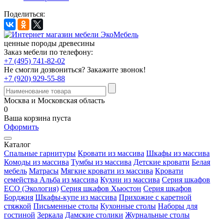
Поделиться:
ценные породы древесины
Заказ мебели по телефону:
+7 (495) 741-82-02
Не смогли дозвониться?
Закажите звонок!
+7 (920) 929-55-88
Москва и Московская область
0
Ваша корзина пуста
Оформить
Каталог
Спальные гарнитуры
Кровати из массива
Шкафы из массива
Комоды из массива
Тумбы из массива
Детские кровати
Белая
мебель
Матрасы
Мягкие кровати из массива
Кровати
семейства Альба из массива
Кухни из массива
Серия шкафов
ECO (Экология)
Серия шкафов Хьюстон
Серия шкафов
Борджия
Шкафы-купе из массива
Прихожие с каретной
стяжкой
Письменные столы
Кухонные столы
Наборы для
гостиной
Зеркала
Дамские столики
Журнальные столы