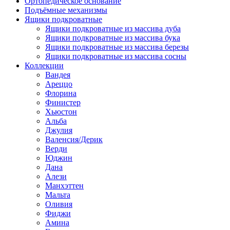
Ортопедическое основание
Подъёмные механизмы
Ящики подкроватные
Ящики подкроватные из массива дуба
Ящики подкроватные из массива бука
Ящики подкроватные из массива березы
Ящики подкроватные из массива сосны
Коллекции
Вандея
Ареццо
Флорина
Финистер
Хьюстон
Альба
Джулия
Валенсия/Дерик
Верди
Юджин
Дана
Алези
Манхэттен
Мальта
Оливия
Фиджи
Амина