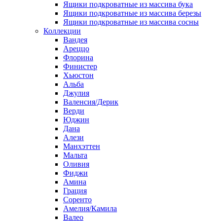
Ящики подкроватные из массива бука
Ящики подкроватные из массива березы
Ящики подкроватные из массива сосны
Коллекции
Вандея
Ареццо
Флорина
Финистер
Хьюстон
Альба
Джулия
Валенсия/Дерик
Верди
Юджин
Дана
Алези
Манхэттен
Мальта
Оливия
Фиджи
Амина
Грация
Соренто
Амелия/Камила
Валео