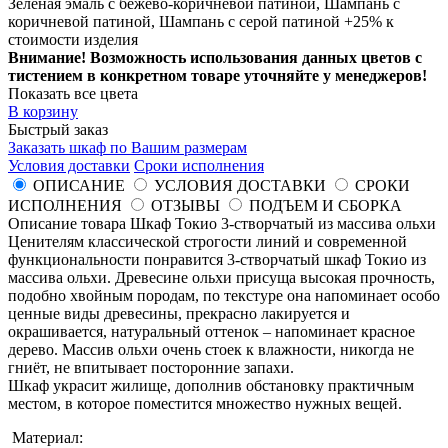
Зеленая эмаль с бежево-коричневой патиной, Шампань с
коричневой патиной, Шампань с серой патиной +25% к
стоимости изделия
Внимание! Возможность использования данных цветов с
тистением в конкретном товаре уточняйте у менеджеров!
Показать все цвета
В корзину
Быстрый заказ
Заказать шкаф по Вашим размерам
Условия доставки
Сроки исполнения
ОПИСАНИЕ
УСЛОВИЯ ДОСТАВКИ
СРОКИ
ИСПОЛНЕНИЯ
ОТЗЫВЫ
ПОДЪЕМ И СБОРКА
Описание товара Шкаф Токио 3-створчатый из массива ольхи
Ценителям классической строгости линий и современной
функциональности понравится 3-створчатый шкаф Токио из
массива ольхи. Древесине ольхи присуща высокая прочность,
подобно хвойным породам, по текстуре она напоминает особо
ценные виды древесины, прекрасно лакируется и
окрашивается, натуральный оттенок – напоминает красное
дерево. Массив ольхи очень стоек к влажности, никогда не
гниёт, не впитывает посторонние запахи.
Шкаф украсит жилище, дополнив обстановку практичным
местом, в которое поместится множество нужных вещей.
Материал: