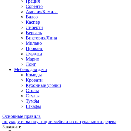
Грация
Соренто
Амелия/Камила
Валео
Каспер
Либерти
Версаль
Виктория/Лина
Милано
Прованс
Луиджи
Марио
Лонг
Мебель для дачи
Комоды
Кровати
Кухонные уголки
Столы
Стулья
Тумбы
Шкафы
Основные правила
по уходу и эксплуатации мебели из натурального дерева
Закажите