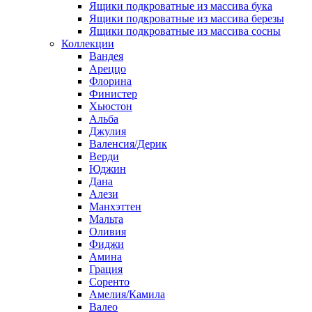
Ящики подкроватные из массива бука
Ящики подкроватные из массива березы
Ящики подкроватные из массива сосны
Коллекции
Вандея
Ареццо
Флорина
Финистер
Хьюстон
Альба
Джулия
Валенсия/Дерик
Верди
Юджин
Дана
Алези
Манхэттен
Мальта
Оливия
Фиджи
Амина
Грация
Соренто
Амелия/Камила
Валео