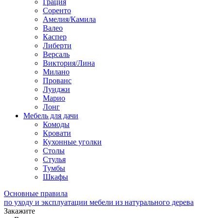
Грация
Соренто
Амелия/Камила
Валео
Каспер
Либерти
Версаль
Виктория/Лина
Милано
Прованс
Луиджи
Марио
Лонг
Мебель для дачи
Комоды
Кровати
Кухонные уголки
Столы
Стулья
Тумбы
Шкафы
Основные правила
по уходу и эксплуатации мебели из натурального дерева
Закажите