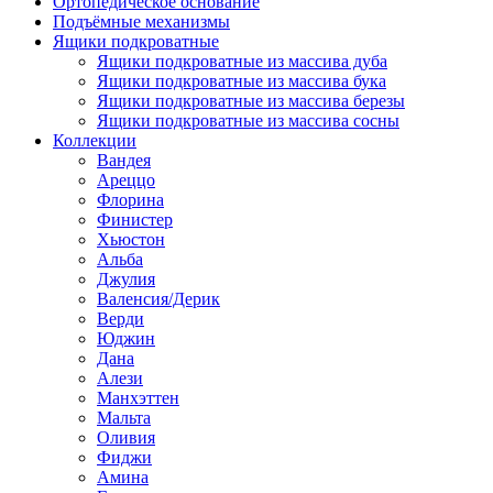
Ортопедическое основание
Подъёмные механизмы
Ящики подкроватные
Ящики подкроватные из массива дуба
Ящики подкроватные из массива бука
Ящики подкроватные из массива березы
Ящики подкроватные из массива сосны
Коллекции
Вандея
Ареццо
Флорина
Финистер
Хьюстон
Альба
Джулия
Валенсия/Дерик
Верди
Юджин
Дана
Алези
Манхэттен
Мальта
Оливия
Фиджи
Амина