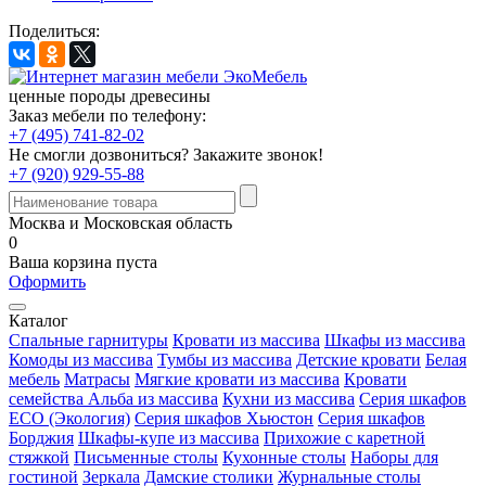
Поделиться:
ценные породы древесины
Заказ мебели по телефону:
+7 (495) 741-82-02
Не смогли дозвониться?
Закажите звонок!
+7 (920) 929-55-88
Москва и Московская область
0
Ваша корзина пуста
Оформить
Каталог
Спальные гарнитуры
Кровати из массива
Шкафы из массива
Комоды из массива
Тумбы из массива
Детские кровати
Белая
мебель
Матрасы
Мягкие кровати из массива
Кровати
семейства Альба из массива
Кухни из массива
Серия шкафов
ECO (Экология)
Серия шкафов Хьюстон
Серия шкафов
Борджия
Шкафы-купе из массива
Прихожие с каретной
стяжкой
Письменные столы
Кухонные столы
Наборы для
гостиной
Зеркала
Дамские столики
Журнальные столы