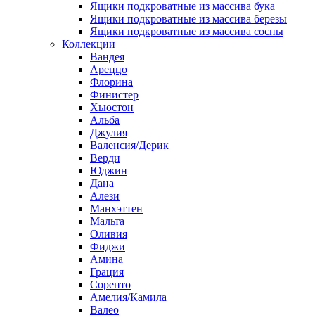
Ящики подкроватные из массива бука
Ящики подкроватные из массива березы
Ящики подкроватные из массива сосны
Коллекции
Вандея
Ареццо
Флорина
Финистер
Хьюстон
Альба
Джулия
Валенсия/Дерик
Верди
Юджин
Дана
Алези
Манхэттен
Мальта
Оливия
Фиджи
Амина
Грация
Соренто
Амелия/Камила
Валео