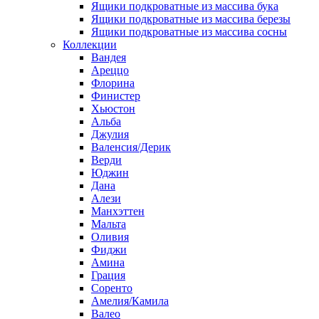
Ящики подкроватные из массива бука
Ящики подкроватные из массива березы
Ящики подкроватные из массива сосны
Коллекции
Вандея
Ареццо
Флорина
Финистер
Хьюстон
Альба
Джулия
Валенсия/Дерик
Верди
Юджин
Дана
Алези
Манхэттен
Мальта
Оливия
Фиджи
Амина
Грация
Соренто
Амелия/Камила
Валео