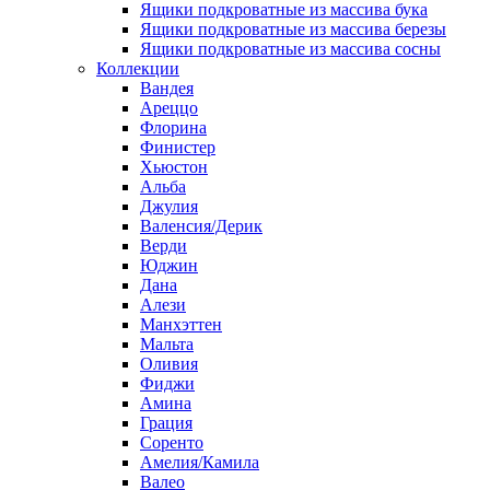
Ящики подкроватные из массива бука
Ящики подкроватные из массива березы
Ящики подкроватные из массива сосны
Коллекции
Вандея
Ареццо
Флорина
Финистер
Хьюстон
Альба
Джулия
Валенсия/Дерик
Верди
Юджин
Дана
Алези
Манхэттен
Мальта
Оливия
Фиджи
Амина
Грация
Соренто
Амелия/Камила
Валео