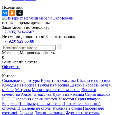
Поделиться:
ценные породы древесины
Заказ мебели по телефону:
+7 (495) 741-82-02
Не смогли дозвониться?
Закажите звонок!
+7 (920) 929-55-88
Москва и Московская область
0
Ваша корзина пуста
Оформить
Каталог
Спальные гарнитуры
Кровати из массива
Шкафы из массива
Комоды из массива
Тумбы из массива
Детские кровати
Белая
мебель
Матрасы
Мягкие кровати из массива
Кровати
семейства Альба из массива
Кухни из массива
Серия шкафов
ECO (Экология)
Серия шкафов Хьюстон
Серия шкафов
Борджия
Шкафы-купе из массива
Прихожие с каретной
стяжкой
Письменные столы
Кухонные столы
Наборы для
гостиной
Зеркала
Дамские столики
Журнальные столы