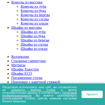
Комоды из массива
Комоды из дуба
Комоды из бука
Комоды из березы
Комоды из сосны
Комоды из ольхи
Шкафы из массива
Шкафы из дуба
Шкафы из бука
Шкафы из березы
Шкафы из сосны
Шкафы из ольхи
Коллекции
Спальные гарнитуры
Матрасы
Шкафы Хьюстон
Шкафы ECO
Письменные столы
Прихожие с каретной стяжкой
Кухонные столы
Продолжая использовать наш сайт, вы соглашаетесь
на
обработку файлов Сookie
и других
Дамские столики
пользовательских данных, в соответствии с
Политикой
Принято
Белая мебель
конфиденциальности
. Вы можете заблокировать
использование Cookies сайтом, изменив настройки
Журнальные столики
Вашего браузера.
Дачные столы