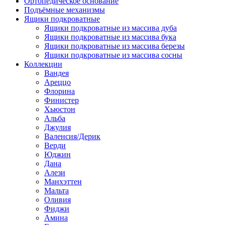
Ортопедическое основание
Подъёмные механизмы
Ящики подкроватные
Ящики подкроватные из массива дуба
Ящики подкроватные из массива бука
Ящики подкроватные из массива березы
Ящики подкроватные из массива сосны
Коллекции
Вандея
Ареццо
Флорина
Финистер
Хьюстон
Альба
Джулия
Валенсия/Дерик
Верди
Юджин
Дана
Алези
Манхэттен
Мальта
Оливия
Фиджи
Амина