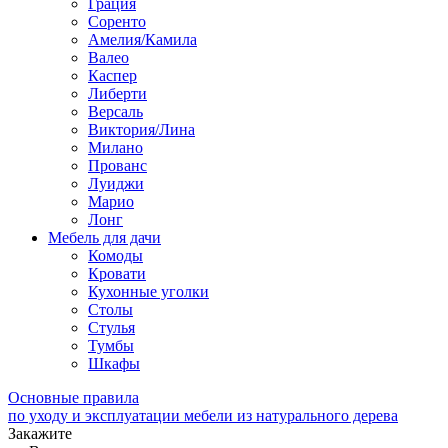
Грация
Соренто
Амелия/Камила
Валео
Каспер
Либерти
Версаль
Виктория/Лина
Милано
Прованс
Луиджи
Марио
Лонг
Мебель для дачи
Комоды
Кровати
Кухонные уголки
Столы
Стулья
Тумбы
Шкафы
Основные правила
по уходу и эксплуатации мебели из натурального дерева
Закажите