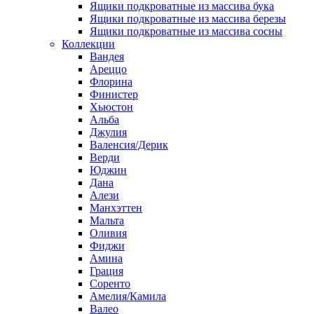
Ящики подкроватные из массива бука
Ящики подкроватные из массива березы
Ящики подкроватные из массива сосны
Коллекции
Вандея
Ареццо
Флорина
Финистер
Хьюстон
Альба
Джулия
Валенсия/Дерик
Верди
Юджин
Дана
Алези
Манхэттен
Мальта
Оливия
Фиджи
Амина
Грация
Соренто
Амелия/Камила
Валео