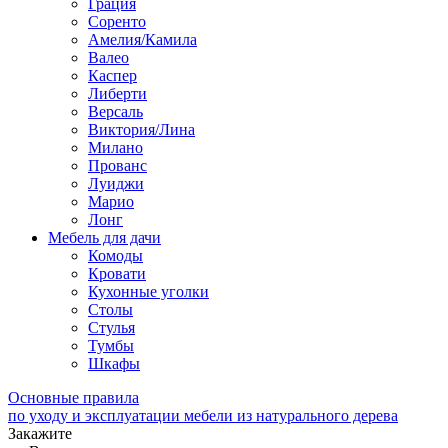
Грация
Соренто
Амелия/Камила
Валео
Каспер
Либерти
Версаль
Виктория/Лина
Милано
Прованс
Луиджи
Марио
Лонг
Мебель для дачи
Комоды
Кровати
Кухонные уголки
Столы
Стулья
Тумбы
Шкафы
Основные правила
по уходу и эксплуатации мебели из натурального дерева
Закажите