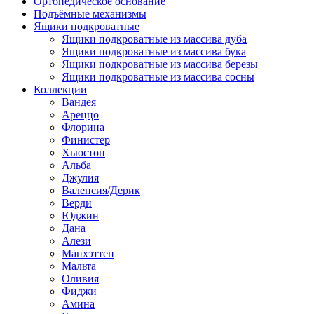
Ортопедическое основание
Подъёмные механизмы
Ящики подкроватные
Ящики подкроватные из массива дуба
Ящики подкроватные из массива бука
Ящики подкроватные из массива березы
Ящики подкроватные из массива сосны
Коллекции
Вандея
Ареццо
Флорина
Финистер
Хьюстон
Альба
Джулия
Валенсия/Дерик
Верди
Юджин
Дана
Алези
Манхэттен
Мальта
Оливия
Фиджи
Амина