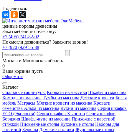
Поделиться:
ценные породы древесины
Заказ мебели по телефону:
+7 (495) 741-82-02
Не смогли дозвониться?
Закажите звонок!
+7 (920) 929-55-88
Москва и Московская область
0
Ваша корзина пуста
Оформить
Каталог
Спальные гарнитуры
Кровати из массива
Шкафы из массива
Комоды из массива
Тумбы из массива
Детские кровати
Белая
мебель
Матрасы
Мягкие кровати из массива
Кровати
семейства Альба из массива
Кухни из массива
Серия шкафов
ECO (Экология)
Серия шкафов Хьюстон
Серия шкафов
Борджия
Шкафы-купе из массива
Прихожие с каретной
стяжкой
Письменные столы
Кухонные столы
Наборы для
гостиной
Зеркала
Дамские столики
Журнальные столы