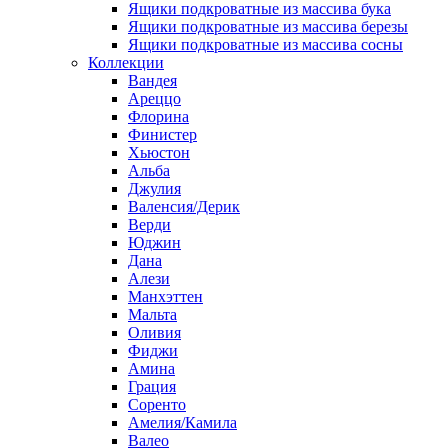
Ящики подкроватные из массива бука
Ящики подкроватные из массива березы
Ящики подкроватные из массива сосны
Коллекции
Вандея
Ареццо
Флорина
Финистер
Хьюстон
Альба
Джулия
Валенсия/Дерик
Верди
Юджин
Дана
Алези
Манхэттен
Мальта
Оливия
Фиджи
Амина
Грация
Соренто
Амелия/Камила
Валео