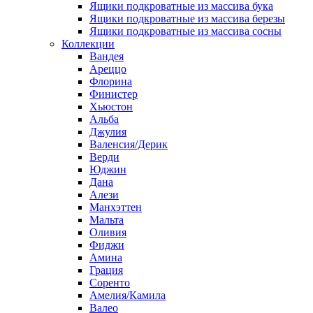
Ящики подкроватные из массива бука
Ящики подкроватные из массива березы
Ящики подкроватные из массива сосны
Коллекции
Вандея
Ареццо
Флорина
Финистер
Хьюстон
Альба
Джулия
Валенсия/Дерик
Верди
Юджин
Дана
Алези
Манхэттен
Мальта
Оливия
Фиджи
Амина
Грация
Соренто
Амелия/Камила
Валео