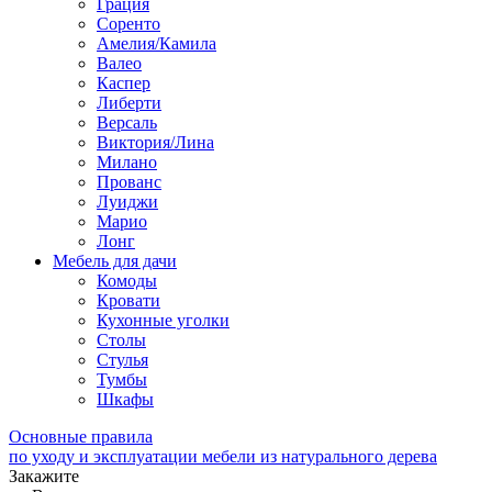
Грация
Соренто
Амелия/Камила
Валео
Каспер
Либерти
Версаль
Виктория/Лина
Милано
Прованс
Луиджи
Марио
Лонг
Мебель для дачи
Комоды
Кровати
Кухонные уголки
Столы
Стулья
Тумбы
Шкафы
Основные правила
по уходу и эксплуатации мебели из натурального дерева
Закажите