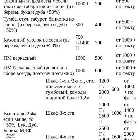
кухонный и предметы мебели
от 500 +
1000 Г
500
таких же габаритов из сосны (из
по факту
березы, бука и дуба +50%)
Тумба, стул, табурет, банкетка из
от 500 +
сосны (из березы, бука и дуба
300
400
по факту
+50%)
700
Кухонный уголок из сосны (из
от 1000 +
Г/1400
700
березы, бука и дуба +50%)
по факту
П
от 1000 +
ПМ каркасный
1000
500
по факту
ПМ бескаркасный (решетка в
от 1000 +
1000
600
сборе всегда, поэтому поэтажно)
по факту
Шкаф 1-ств/2-х ст, стол
1200
от
письменный 2-х
Г /
1000
600
тумбовый, комоды
2000
+ по
шириной более 1,2м
П
факту
2000
от
Г /
1400
Шкаф 3-х ств
1000
Высота до 2,4м,
2500
+ по
если выше, то
П
факту
+50%. Бук, Дуб,
2500
от
Берёза, МДФ
Г /
2000
+50%
Шкаф 4-х ств
1600
3000
+ по