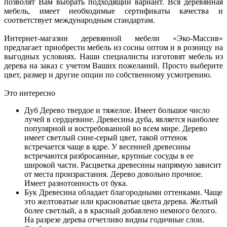
позволят Вам выбрать подходящий вариант. Вся деревянная
мебель, имеет необходимые сертификаты качества и
соответствует международным стандартам.
Интернет-магазин деревянной мебели «Эко-Массив»
предлагает приобрести мебель из сосны оптом и в розницу на
выгодных условиях. Наши специалисты изготовят мебель из
дерева на заказ с учетом Ваших пожеланий. Просто выберите
цвет, размер и другие опции по собственному усмотрению.
Это интересно
Дуб
Дерево твердое и тяжелое. Имеет большое число
лучей в сердцевине. Древесина дуба, является наиболее
популярной и востребованной во всем мире. Дерево
имеет светлый сине-серый цвет, такой оттенок
встречается чаще в ядре. У весенней древесины
встречаются разбросанные, крупные сосуды в ее
широкой части. Расцветка древесины напрямую зависит
от места произрастания. Дерево довольно прочное.
Имеет разнотонность от бука.
Бук
Древесина обладает благородными оттенками. Чаще
это желтоватые или красноватые цвета дерева. Желтый
более светлый, а в красный добавлено немного белого.
На разрезе дерева отчетливо видны годичные слои.