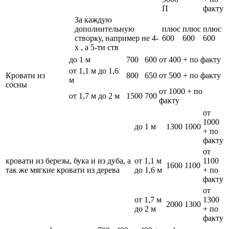
П
факту
За каждую
дополнительную
плюс
плюс
плюс
створку, например не 4-
600
600
600
х , а 5-ти ств
до 1 м
700
600
от 400 + по факту
от 1,1 м до 1,6
Кровати из
800
650
от 500 + по факту
м
сосны
от 1000 + по
от 1,7 м до 2 м
1500
700
факту
от
1000
до 1 м
1300
1000
+ по
факту
от
кровати из березы, бука и из дуба, а
от 1,1 м
1100
1600
1100
так же мягкие кровати из дерева
до 1,6 м
+ по
факту
от
от 1,7 м
1300
2000
1300
до 2 м
+ по
факту