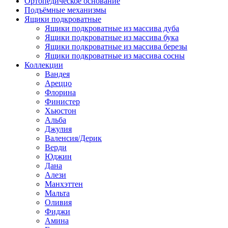
Ортопедическое основание
Подъёмные механизмы
Ящики подкроватные
Ящики подкроватные из массива дуба
Ящики подкроватные из массива бука
Ящики подкроватные из массива березы
Ящики подкроватные из массива сосны
Коллекции
Вандея
Ареццо
Флорина
Финистер
Хьюстон
Альба
Джулия
Валенсия/Дерик
Верди
Юджин
Дана
Алези
Манхэттен
Мальта
Оливия
Фиджи
Амина