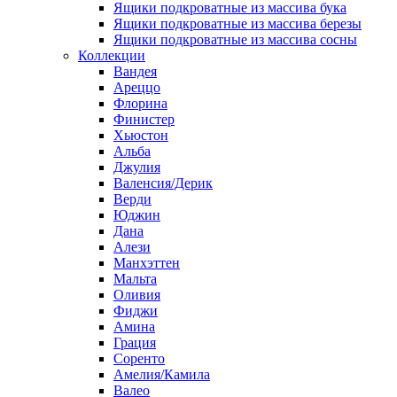
Ящики подкроватные из массива бука
Ящики подкроватные из массива березы
Ящики подкроватные из массива сосны
Коллекции
Вандея
Ареццо
Флорина
Финистер
Хьюстон
Альба
Джулия
Валенсия/Дерик
Верди
Юджин
Дана
Алези
Манхэттен
Мальта
Оливия
Фиджи
Амина
Грация
Соренто
Амелия/Камила
Валео