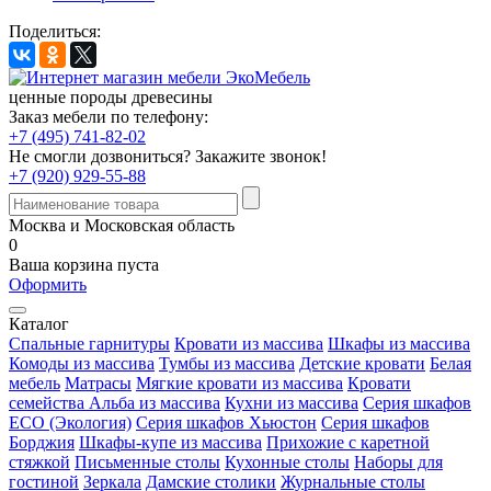
Поделиться:
ценные породы древесины
Заказ мебели по телефону:
+7 (495) 741-82-02
Не смогли дозвониться?
Закажите звонок!
+7 (920) 929-55-88
Москва и Московская область
0
Ваша корзина пуста
Оформить
Каталог
Спальные гарнитуры
Кровати из массива
Шкафы из массива
Комоды из массива
Тумбы из массива
Детские кровати
Белая
мебель
Матрасы
Мягкие кровати из массива
Кровати
семейства Альба из массива
Кухни из массива
Серия шкафов
ECO (Экология)
Серия шкафов Хьюстон
Серия шкафов
Борджия
Шкафы-купе из массива
Прихожие с каретной
стяжкой
Письменные столы
Кухонные столы
Наборы для
гостиной
Зеркала
Дамские столики
Журнальные столы