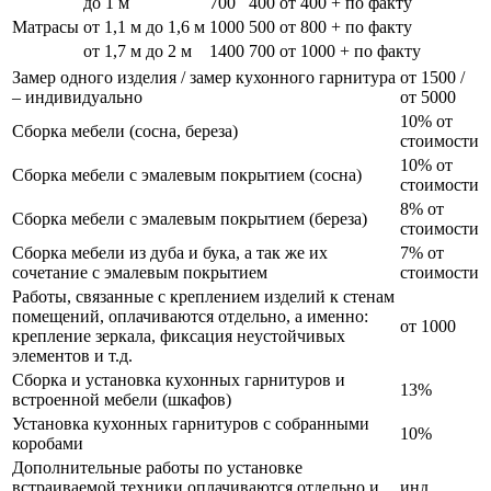
до 1 м
700
400
от 400 + по факту
Матрасы
от 1,1 м до 1,6 м
1000
500
от 800 + по факту
от 1,7 м до 2 м
1400
700
от 1000 + по факту
Замер одного изделия / замер кухонного гарнитура
от 1500 /
– индивидуально
от 5000
10% от
Сборка мебели (сосна, береза)
стоимости
10% от
Сборка мебели с эмалевым покрытием (сосна)
стоимости
8% от
Сборка мебели с эмалевым покрытием (береза)
стоимости
Сборка мебели из дуба и бука, а так же их
7% от
сочетание с эмалевым покрытием
стоимости
Работы, связанные с креплением изделий к стенам
помещений, оплачиваются отдельно, а именно:
от 1000
крепление зеркала, фиксация неустойчивых
элементов и т.д.
Сборка и установка кухонных гарнитуров и
13%
встроенной мебели (шкафов)
Установка кухонных гарнитуров с собранными
10%
коробами
Дополнительные работы по установке
встраиваемой техники оплачиваются отдельно и
инд.