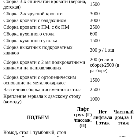
Сборка 3-х спинчатой кровати (верона,
1500
детская)
Сборка 2-х ярусной кровати
3000
Сборка кровати с балдахином
3000
Сборка кровати с ПМ, с бк ПМ
2500
Сборка кухонного стола
600
Сборка кухонного уголка
1500
Сборка выкатных подкроватных
300 р / 1 ящ
ящиков
200 (если в
Сборка кровати с 2-мя подкроватными
сборе)/2500 (в
ящиками на направляющих
разборе)
Сборка кровати с ортопедическим
1500
основание на металлокаркасе
Частичная сборка письменного стола
2500
Крепление зеркала к дамскому столу
1000
(комоду)
Лифт
Нет
Частный
груз. (Г)
ПОДЪЁМ
лифта,за
дом,за 1
/пассаж.
1 этаж
этаж
(П)
Комод, стол 1 тумбовый, стол