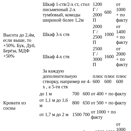
Шкаф 1-ств/2-х ст, стол
1200
от
письменный 2-х
Г /
1000
600
тумбовый, комоды
2000
+ по
шириной более 1,2м
П
факту
2000
от
Г /
1400
Шкаф 3-х ств
1000
Высота до 2,4м,
2500
+ по
если выше, то
П
факту
+50%. Бук, Дуб,
2500
от
Берёза, МДФ
Г /
2000
+50%
Шкаф 4-х ств
1600
3000
+ по
П
факту
За каждую
дополнительную
плюс
плюс
плюс
створку, например не 4-
600
600
600
х , а 5-ти ств
до 1 м
700
600
от 400 + по факту
от 1,1 м до 1,6
Кровати из
800
650
от 500 + по факту
м
сосны
от 1000 + по
от 1,7 м до 2 м
1500
700
факту
от
1000