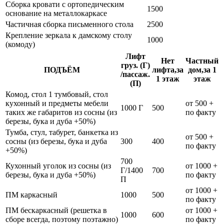
Сборка кровати с ортопедическим
1500
основание на металлокаркасе
Частичная сборка письменного стола
2500
Крепление зеркала к дамскому столу
1000
(комоду)
Лифт
Нет
Частный
груз. (Г)
ПОДЪЁМ
лифта,за
дом,за 1
/пассаж.
1 этаж
этаж
(П)
Комод, стол 1 тумбовый, стол
кухонный и предметы мебели
от 500 +
1000 Г
500
таких же габаритов из сосны (из
по факту
березы, бука и дуба +50%)
Тумба, стул, табурет, банкетка из
от 500 +
сосны (из березы, бука и дуба
300
400
по факту
+50%)
700
Кухонный уголок из сосны (из
от 1000 +
Г/1400
700
березы, бука и дуба +50%)
по факту
П
от 1000 +
ПМ каркасный
1000
500
по факту
ПМ бескаркасный (решетка в
от 1000 +
1000
600
сборе всегда, поэтому поэтажно)
по факту