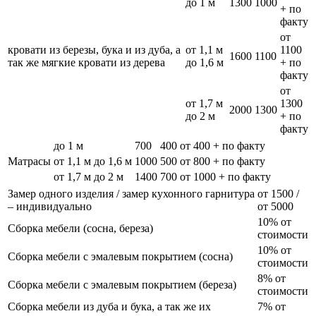
до 1 м
1300
1000
+ по
факту
от
кровати из березы, бука и из дуба, а
от 1,1 м
1100
1600
1100
так же мягкие кровати из дерева
до 1,6 м
+ по
факту
от
от 1,7 м
1300
2000
1300
до 2 м
+ по
факту
до 1 м
700
400
от 400 + по факту
Матрасы
от 1,1 м до 1,6 м
1000
500
от 800 + по факту
от 1,7 м до 2 м
1400
700
от 1000 + по факту
Замер одного изделия / замер кухонного гарнитура
от 1500 /
– индивидуально
от 5000
10% от
Сборка мебели (сосна, береза)
стоимости
10% от
Сборка мебели с эмалевым покрытием (сосна)
стоимости
8% от
Сборка мебели с эмалевым покрытием (береза)
стоимости
Сборка мебели из дуба и бука, а так же их
7% от