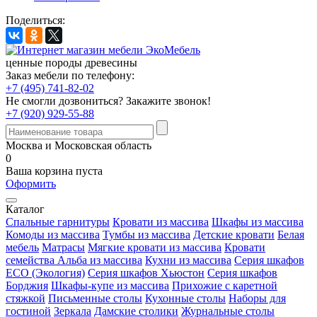
Поделиться:
ценные породы древесины
Заказ мебели по телефону:
+7 (495) 741-82-02
Не смогли дозвониться?
Закажите звонок!
+7 (920) 929-55-88
Москва и Московская область
0
Ваша корзина пуста
Оформить
Каталог
Спальные гарнитуры
Кровати из массива
Шкафы из массива
Комоды из массива
Тумбы из массива
Детские кровати
Белая
мебель
Матрасы
Мягкие кровати из массива
Кровати
семейства Альба из массива
Кухни из массива
Серия шкафов
ECO (Экология)
Серия шкафов Хьюстон
Серия шкафов
Борджия
Шкафы-купе из массива
Прихожие с каретной
стяжкой
Письменные столы
Кухонные столы
Наборы для
гостиной
Зеркала
Дамские столики
Журнальные столы