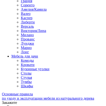
Грация
Соренто
Амелия/Камила
Валео
Каспер
Либерти
Версаль
Виктория/Лина
Милано
Прованс
Луиджи
Марио
Лонг
Мебель для дачи
Комоды
Кровати
Кухонные уголки
Столы
Стулья
Тумбы
Шкафы
Основные правила
по уходу и эксплуатации мебели из натурального дерева
Закажите