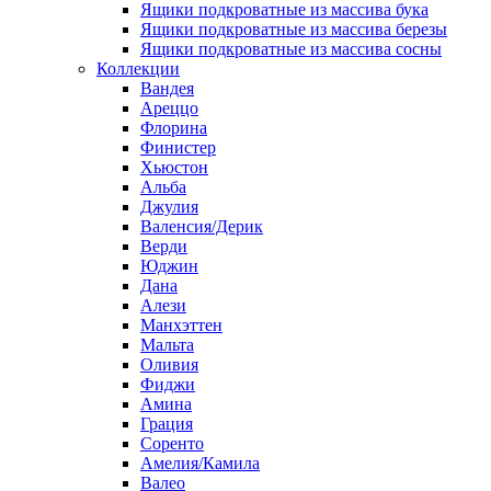
Ящики подкроватные из массива бука
Ящики подкроватные из массива березы
Ящики подкроватные из массива сосны
Коллекции
Вандея
Ареццо
Флорина
Финистер
Хьюстон
Альба
Джулия
Валенсия/Дерик
Верди
Юджин
Дана
Алези
Манхэттен
Мальта
Оливия
Фиджи
Амина
Грация
Соренто
Амелия/Камила
Валео