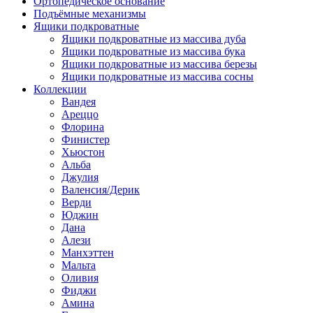
Ортопедическое основание
Подъёмные механизмы
Ящики подкроватные
Ящики подкроватные из массива дуба
Ящики подкроватные из массива бука
Ящики подкроватные из массива березы
Ящики подкроватные из массива сосны
Коллекции
Вандея
Ареццо
Флорина
Финистер
Хьюстон
Альба
Джулия
Валенсия/Дерик
Верди
Юджин
Дана
Алези
Манхэттен
Мальта
Оливия
Фиджи
Амина