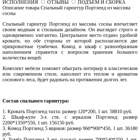
ИСПОЛНЕНИЯ
ОТЗЫВЫ
ПОДЪЕМ И СБОРКА
Описание товара Спальный гарнитур Портленд из массива
сосны
Спальный гарнитур Портленд из массива сосны впечатляет
своим модным и стильным дизайном. Он выглядит строго и
одновременно элегантно. Центральное место отдано удобной
кровати, по обе стороны от которой располагаются две
прикроватные тумбочки. Комод и шкаф с разнообразным
наполнением справится с вопросом хранения большого
количества вещей.
Комплект мебели поможет обыграть интерьер в классическом
или современном стиле, наполнит его теплом и ароматом
соснового леса, будет радовать на протяжении долгих лет.
Состав спального гарнитура:
1. Кровать Портленд тахта: размер 120*200, 1 шт. 58810 руб.
2. Шкаф-купе 3-х ств. с зеркалом Портленд: размер
2200*1350*550, 1 шт. 156150 руб.
3. Комод Портленд 5 ящиков: размер 960*900*450, 1 шт. 36180
руб.
4. Тумба Портленд 3 ящ. (сосна): размер 700*540*350, 1 шт.