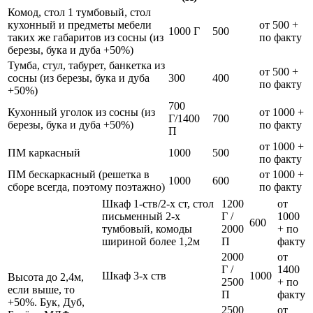
Комод, стол 1 тумбовый, стол
кухонный и предметы мебели
от 500 +
1000 Г
500
таких же габаритов из сосны (из
по факту
березы, бука и дуба +50%)
Тумба, стул, табурет, банкетка из
от 500 +
сосны (из березы, бука и дуба
300
400
по факту
+50%)
700
Кухонный уголок из сосны (из
от 1000 +
Г/1400
700
березы, бука и дуба +50%)
по факту
П
от 1000 +
ПМ каркасный
1000
500
по факту
ПМ бескаркасный (решетка в
от 1000 +
1000
600
сборе всегда, поэтому поэтажно)
по факту
Шкаф 1-ств/2-х ст, стол
1200
от
письменный 2-х
Г /
1000
600
тумбовый, комоды
2000
+ по
шириной более 1,2м
П
факту
2000
от
Г /
1400
Шкаф 3-х ств
1000
Высота до 2,4м,
2500
+ по
если выше, то
П
факту
+50%. Бук, Дуб,
2500
от