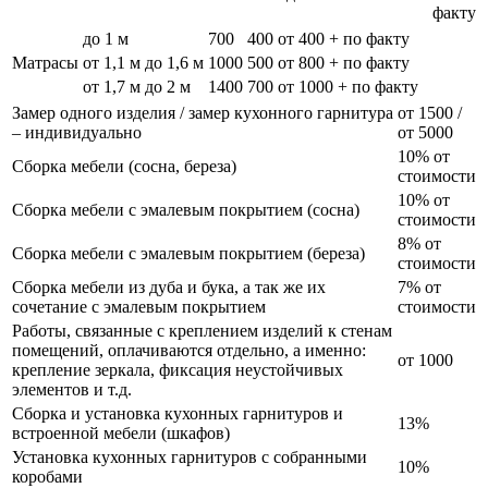
факту
до 1 м
700
400
от 400 + по факту
Матрасы
от 1,1 м до 1,6 м
1000
500
от 800 + по факту
от 1,7 м до 2 м
1400
700
от 1000 + по факту
Замер одного изделия / замер кухонного гарнитура
от 1500 /
– индивидуально
от 5000
10% от
Сборка мебели (сосна, береза)
стоимости
10% от
Сборка мебели с эмалевым покрытием (сосна)
стоимости
8% от
Сборка мебели с эмалевым покрытием (береза)
стоимости
Сборка мебели из дуба и бука, а так же их
7% от
сочетание с эмалевым покрытием
стоимости
Работы, связанные с креплением изделий к стенам
помещений, оплачиваются отдельно, а именно:
от 1000
крепление зеркала, фиксация неустойчивых
элементов и т.д.
Сборка и установка кухонных гарнитуров и
13%
встроенной мебели (шкафов)
Установка кухонных гарнитуров с собранными
10%
коробами