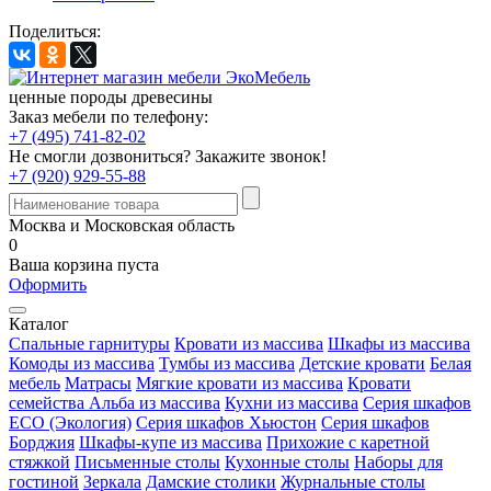
Поделиться:
ценные породы древесины
Заказ мебели по телефону:
+7 (495) 741-82-02
Не смогли дозвониться?
Закажите звонок!
+7 (920) 929-55-88
Москва и Московская область
0
Ваша корзина пуста
Оформить
Каталог
Спальные гарнитуры
Кровати из массива
Шкафы из массива
Комоды из массива
Тумбы из массива
Детские кровати
Белая
мебель
Матрасы
Мягкие кровати из массива
Кровати
семейства Альба из массива
Кухни из массива
Серия шкафов
ECO (Экология)
Серия шкафов Хьюстон
Серия шкафов
Борджия
Шкафы-купе из массива
Прихожие с каретной
стяжкой
Письменные столы
Кухонные столы
Наборы для
гостиной
Зеркала
Дамские столики
Журнальные столы