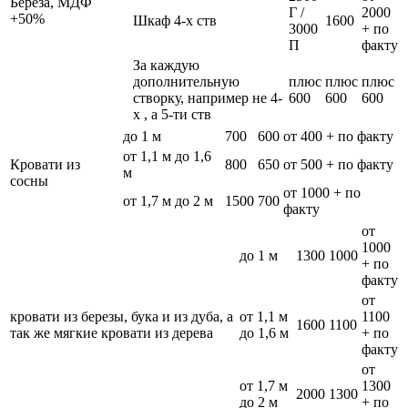
Берёза, МДФ
Г /
2000
+50%
Шкаф 4-х ств
1600
3000
+ по
П
факту
За каждую
дополнительную
плюс
плюс
плюс
створку, например не 4-
600
600
600
х , а 5-ти ств
до 1 м
700
600
от 400 + по факту
от 1,1 м до 1,6
Кровати из
800
650
от 500 + по факту
м
сосны
от 1000 + по
от 1,7 м до 2 м
1500
700
факту
от
1000
до 1 м
1300
1000
+ по
факту
от
кровати из березы, бука и из дуба, а
от 1,1 м
1100
1600
1100
так же мягкие кровати из дерева
до 1,6 м
+ по
факту
от
от 1,7 м
1300
2000
1300
до 2 м
+ по