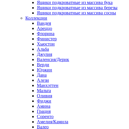
Ящики подкроватные из массива бука
Ящики подкроватные из массива березы
Ящики подкроватные из массива сосны
Коллекции
Вандея
Ареццо
Флорина
Финистер
Хьюстон
Альба
Джулия
Валенсия/Дерик
Верди
Юджин
Дана
Алези
Манхэттен
Мальта
Оливия
Фиджи
Амина
Грация
Соренто
Амелия/Камила
Валео