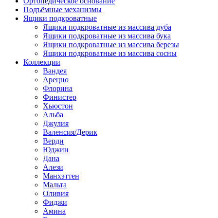
Ортопедическое основание
Подъёмные механизмы
Ящики подкроватные
Ящики подкроватные из массива дуба
Ящики подкроватные из массива бука
Ящики подкроватные из массива березы
Ящики подкроватные из массива сосны
Коллекции
Вандея
Ареццо
Флорина
Финистер
Хьюстон
Альба
Джулия
Валенсия/Дерик
Верди
Юджин
Дана
Алези
Манхэттен
Мальта
Оливия
Фиджи
Амина