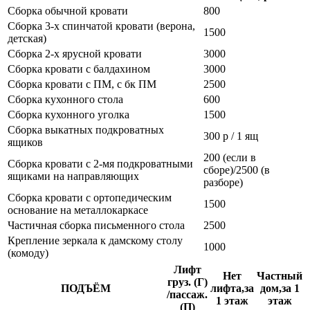
Сборка обычной кровати
800
Сборка 3-х спинчатой кровати (верона,
1500
детская)
Сборка 2-х ярусной кровати
3000
Сборка кровати с балдахином
3000
Сборка кровати с ПМ, с бк ПМ
2500
Сборка кухонного стола
600
Сборка кухонного уголка
1500
Сборка выкатных подкроватных
300 р / 1 ящ
ящиков
200 (если в
Сборка кровати с 2-мя подкроватными
сборе)/2500 (в
ящиками на направляющих
разборе)
Сборка кровати с ортопедическим
1500
основание на металлокаркасе
Частичная сборка письменного стола
2500
Крепление зеркала к дамскому столу
1000
(комоду)
Лифт
Нет
Частный
груз. (Г)
ПОДЪЁМ
лифта,за
дом,за 1
/пассаж.
1 этаж
этаж
(П)