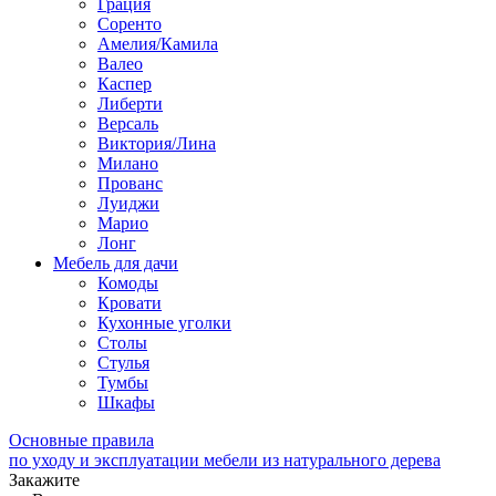
Грация
Соренто
Амелия/Камила
Валео
Каспер
Либерти
Версаль
Виктория/Лина
Милано
Прованс
Луиджи
Марио
Лонг
Мебель для дачи
Комоды
Кровати
Кухонные уголки
Столы
Стулья
Тумбы
Шкафы
Основные правила
по уходу и эксплуатации мебели из натурального дерева
Закажите