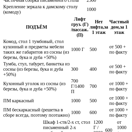
Частичная сборка письменного стола
2500
Крепление зеркала к дамскому столу
1000
(комоду)
Лифт
Нет
Частный
груз. (Г)
ПОДЪЁМ
лифта,за
дом,за 1
/пассаж.
1 этаж
этаж
(П)
Комод, стол 1 тумбовый, стол
кухонный и предметы мебели
от 500 +
1000 Г
500
таких же габаритов из сосны (из
по факту
березы, бука и дуба +50%)
Тумба, стул, табурет, банкетка из
от 500 +
сосны (из березы, бука и дуба
300
400
по факту
+50%)
700
Кухонный уголок из сосны (из
от 1000 +
Г/1400
700
березы, бука и дуба +50%)
по факту
П
от 1000 +
ПМ каркасный
1000
500
по факту
ПМ бескаркасный (решетка в
от 1000 +
1000
600
сборе всегда, поэтому поэтажно)
по факту
Шкаф 1-ств/2-х ст, стол
1200
от
письменный 2-х
Г /
1000
600