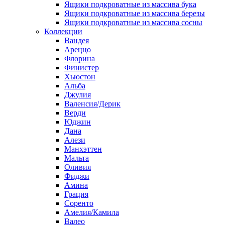
Ящики подкроватные из массива бука
Ящики подкроватные из массива березы
Ящики подкроватные из массива сосны
Коллекции
Вандея
Ареццо
Флорина
Финистер
Хьюстон
Альба
Джулия
Валенсия/Дерик
Верди
Юджин
Дана
Алези
Манхэттен
Мальта
Оливия
Фиджи
Амина
Грация
Соренто
Амелия/Камила
Валео