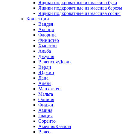
Ящики подкроватные из массива бука
Ящики подкроватные из массива березы
Ящики подкроватные из массива сосны
Коллекции
Вандея
Ареццо
Флорина
Финистер
Хьюстон
Альба
Джулия
Валенсия/Дерик
Верди
Юджин
Дана
Алези
Манхэттен
Мальта
Оливия
Фиджи
Амина
Грация
Соренто
Амелия/Камила
Валео