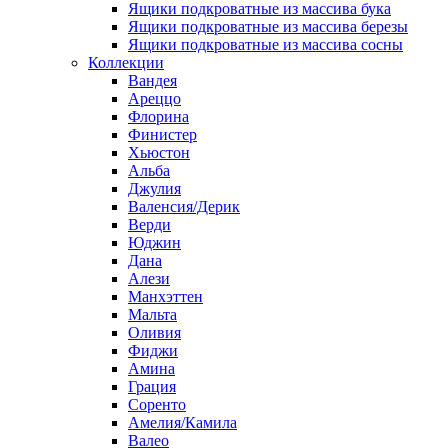
Ящики подкроватные из массива бука
Ящики подкроватные из массива березы
Ящики подкроватные из массива сосны
Коллекции
Вандея
Ареццо
Флорина
Финистер
Хьюстон
Альба
Джулия
Валенсия/Дерик
Верди
Юджин
Дана
Алези
Манхэттен
Мальта
Оливия
Фиджи
Амина
Грация
Соренто
Амелия/Камила
Валео