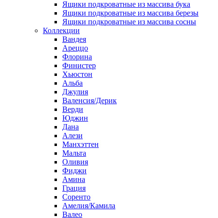
Ящики подкроватные из массива бука
Ящики подкроватные из массива березы
Ящики подкроватные из массива сосны
Коллекции
Вандея
Ареццо
Флорина
Финистер
Хьюстон
Альба
Джулия
Валенсия/Дерик
Верди
Юджин
Дана
Алези
Манхэттен
Мальта
Оливия
Фиджи
Амина
Грация
Соренто
Амелия/Камила
Валео