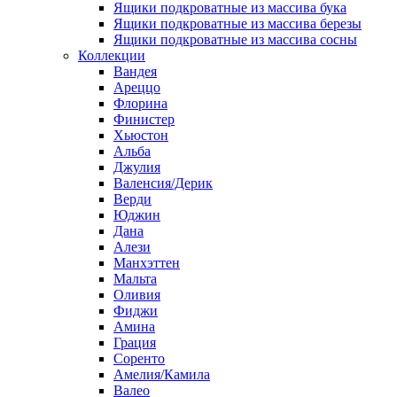
Ящики подкроватные из массива бука
Ящики подкроватные из массива березы
Ящики подкроватные из массива сосны
Коллекции
Вандея
Ареццо
Флорина
Финистер
Хьюстон
Альба
Джулия
Валенсия/Дерик
Верди
Юджин
Дана
Алези
Манхэттен
Мальта
Оливия
Фиджи
Амина
Грация
Соренто
Амелия/Камила
Валео