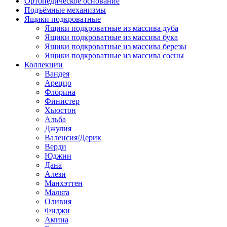
Ортопедическое основание
Подъёмные механизмы
Ящики подкроватные
Ящики подкроватные из массива дуба
Ящики подкроватные из массива бука
Ящики подкроватные из массива березы
Ящики подкроватные из массива сосны
Коллекции
Вандея
Ареццо
Флорина
Финистер
Хьюстон
Альба
Джулия
Валенсия/Дерик
Верди
Юджин
Дана
Алези
Манхэттен
Мальта
Оливия
Фиджи
Амина