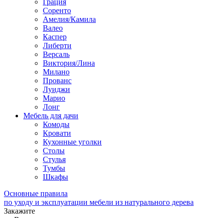
Грация
Соренто
Амелия/Камила
Валео
Каспер
Либерти
Версаль
Виктория/Лина
Милано
Прованс
Луиджи
Марио
Лонг
Мебель для дачи
Комоды
Кровати
Кухонные уголки
Столы
Стулья
Тумбы
Шкафы
Основные правила
по уходу и эксплуатации мебели из натурального дерева
Закажите