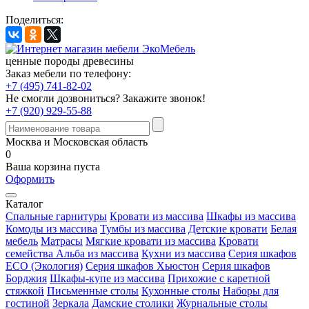
Поделиться:
ценные породы древесины
Заказ мебели по телефону:
+7 (495) 741-82-02
Не смогли дозвониться?
Закажите звонок!
+7 (920) 929-55-88
Москва и Московская область
0
Ваша корзина пуста
Оформить
Каталог
Спальные гарнитуры
Кровати из массива
Шкафы из массива
Комоды из массива
Тумбы из массива
Детские кровати
Белая
мебель
Матрасы
Мягкие кровати из массива
Кровати
семейства Альба из массива
Кухни из массива
Серия шкафов
ECO (Экология)
Серия шкафов Хьюстон
Серия шкафов
Борджия
Шкафы-купе из массива
Прихожие с каретной
стяжкой
Письменные столы
Кухонные столы
Наборы для
гостиной
Зеркала
Дамские столики
Журнальные столы