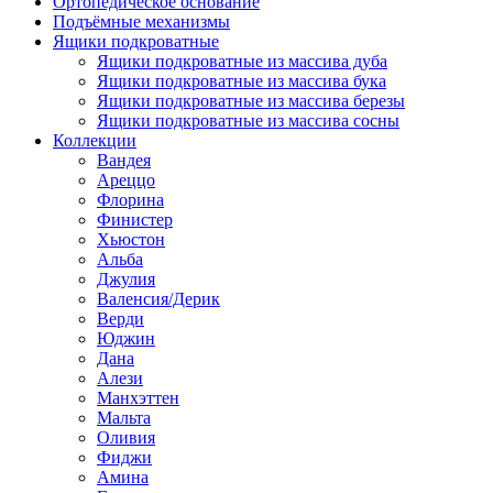
Ортопедическое основание
Подъёмные механизмы
Ящики подкроватные
Ящики подкроватные из массива дуба
Ящики подкроватные из массива бука
Ящики подкроватные из массива березы
Ящики подкроватные из массива сосны
Коллекции
Вандея
Ареццо
Флорина
Финистер
Хьюстон
Альба
Джулия
Валенсия/Дерик
Верди
Юджин
Дана
Алези
Манхэттен
Мальта
Оливия
Фиджи
Амина