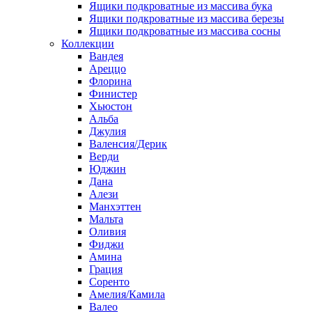
Ящики подкроватные из массива бука
Ящики подкроватные из массива березы
Ящики подкроватные из массива сосны
Коллекции
Вандея
Ареццо
Флорина
Финистер
Хьюстон
Альба
Джулия
Валенсия/Дерик
Верди
Юджин
Дана
Алези
Манхэттен
Мальта
Оливия
Фиджи
Амина
Грация
Соренто
Амелия/Камила
Валео