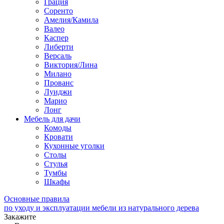
Грация
Соренто
Амелия/Камила
Валео
Каспер
Либерти
Версаль
Виктория/Лина
Милано
Прованс
Луиджи
Марио
Лонг
Мебель для дачи
Комоды
Кровати
Кухонные уголки
Столы
Стулья
Тумбы
Шкафы
Основные правила
по уходу и эксплуатации мебели из натурального дерева
Закажите