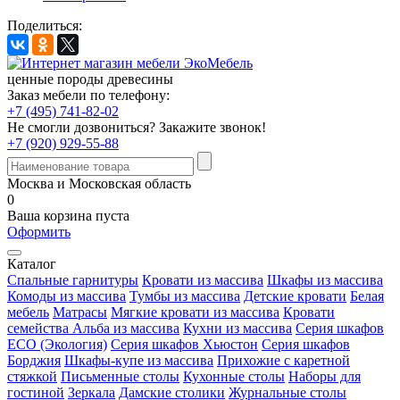
Поделиться:
ценные породы древесины
Заказ мебели по телефону:
+7 (495) 741-82-02
Не смогли дозвониться?
Закажите звонок!
+7 (920) 929-55-88
Москва и Московская область
0
Ваша корзина пуста
Оформить
Каталог
Спальные гарнитуры
Кровати из массива
Шкафы из массива
Комоды из массива
Тумбы из массива
Детские кровати
Белая
мебель
Матрасы
Мягкие кровати из массива
Кровати
семейства Альба из массива
Кухни из массива
Серия шкафов
ECO (Экология)
Серия шкафов Хьюстон
Серия шкафов
Борджия
Шкафы-купе из массива
Прихожие с каретной
стяжкой
Письменные столы
Кухонные столы
Наборы для
гостиной
Зеркала
Дамские столики
Журнальные столы