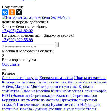
Поделиться:
ценные породы древесины
Заказ мебели по телефону:
+7 (495) 741-82-02
Не смогли дозвониться?
Закажите звонок!
+7 (920) 929-55-88
Москва и Московская область
0
Ваша корзина пуста
Оформить
Каталог
Спальные гарнитуры
Кровати из массива
Шкафы из массива
Комоды из массива
Тумбы из массива
Детские кровати
Белая
мебель
Матрасы
Мягкие кровати из массива
Кровати
семейства Альба из массива
Кухни из массива
Серия шкафов
ECO (Экология)
Серия шкафов Хьюстон
Серия шкафов
Борджия
Шкафы-купе из массива
Прихожие с каретной
стяжкой
Письменные столы
Кухонные столы
Наборы для
гостиной
Зеркала
Дамские столики
Журнальные столы