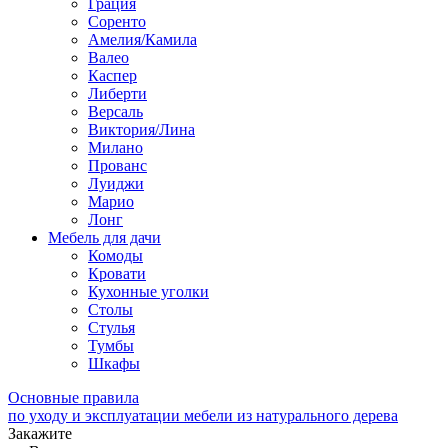
Грация
Соренто
Амелия/Камила
Валео
Каспер
Либерти
Версаль
Виктория/Лина
Милано
Прованс
Луиджи
Марио
Лонг
Мебель для дачи
Комоды
Кровати
Кухонные уголки
Столы
Стулья
Тумбы
Шкафы
Основные правила
по уходу и эксплуатации мебели из натурального дерева
Закажите