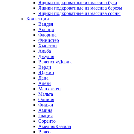
Ящики подкроватные из массива бука
Ящики подкроватные из массива березы
Ящики подкроватные из массива сосны
Коллекции
Вандея
Ареццо
Флорина
Финистер
Хьюстон
Альба
Джулия
Валенсия/Дерик
Верди
Юджин
Дана
Алези
Манхэттен
Мальта
Оливия
Фиджи
Амина
Грация
Соренто
Амелия/Камила
Валео