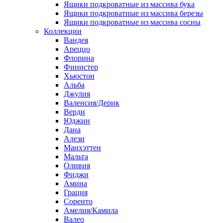
Ящики подкроватные из массива бука
Ящики подкроватные из массива березы
Ящики подкроватные из массива сосны
Коллекции
Вандея
Ареццо
Флорина
Финистер
Хьюстон
Альба
Джулия
Валенсия/Дерик
Верди
Юджин
Дана
Алези
Манхэттен
Мальта
Оливия
Фиджи
Амина
Грация
Соренто
Амелия/Камила
Валео