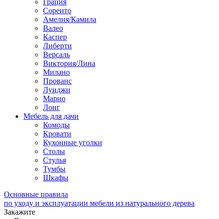
Грация
Соренто
Амелия/Камила
Валео
Каспер
Либерти
Версаль
Виктория/Лина
Милано
Прованс
Луиджи
Марио
Лонг
Мебель для дачи
Комоды
Кровати
Кухонные уголки
Столы
Стулья
Тумбы
Шкафы
Основные правила
по уходу и эксплуатации мебели из натурального дерева
Закажите