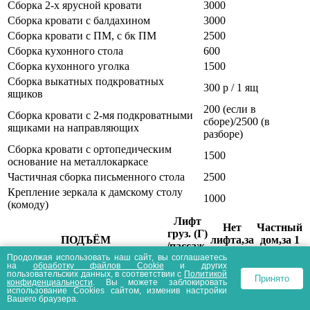
Сборка 2-х ярусной кровати
3000
Сборка кровати с балдахином
3000
Сборка кровати с ПМ, с бк ПМ
2500
Сборка кухонного стола
600
Сборка кухонного уголка
1500
Сборка выкатных подкроватных
300 р / 1 ящ
ящиков
200 (если в
Сборка кровати с 2-мя подкроватными
сборе)/2500 (в
ящиками на направляющих
разборе)
Сборка кровати с ортопедическим
1500
основание на металлокаркасе
Частичная сборка письменного стола
2500
Крепление зеркала к дамскому столу
1000
(комоду)
Лифт
Нет
Частный
груз. (Г)
ПОДЪЁМ
лифта,за
дом,за 1
/пассаж.
1 этаж
этаж
Продолжая использовать наш сайт, вы соглашаетесь
(П)
на
обработку файлов Сookie
и других
Комод, стол 1 тумбовый, стол
пользовательских данных, в соответствии с
Политикой
Принято
конфиденциальности
. Вы можете заблокировать
кухонный и предметы мебели
от 500 +
использование Cookies сайтом, изменив настройки
1000 Г
500
таких же габаритов из сосны (из
по факту
Вашего браузера.