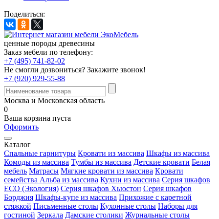
Поделиться:
ценные породы древесины
Заказ мебели по телефону:
+7 (495) 741-82-02
Не смогли дозвониться?
Закажите звонок!
+7 (920) 929-55-88
Москва и Московская область
0
Ваша корзина пуста
Оформить
Каталог
Спальные гарнитуры
Кровати из массива
Шкафы из массива
Комоды из массива
Тумбы из массива
Детские кровати
Белая
мебель
Матрасы
Мягкие кровати из массива
Кровати
семейства Альба из массива
Кухни из массива
Серия шкафов
ECO (Экология)
Серия шкафов Хьюстон
Серия шкафов
Борджия
Шкафы-купе из массива
Прихожие с каретной
стяжкой
Письменные столы
Кухонные столы
Наборы для
гостиной
Зеркала
Дамские столики
Журнальные столы