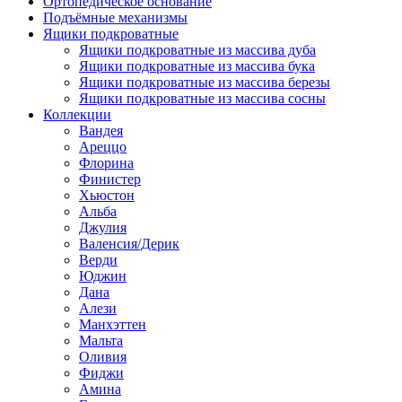
Ортопедическое основание
Подъёмные механизмы
Ящики подкроватные
Ящики подкроватные из массива дуба
Ящики подкроватные из массива бука
Ящики подкроватные из массива березы
Ящики подкроватные из массива сосны
Коллекции
Вандея
Ареццо
Флорина
Финистер
Хьюстон
Альба
Джулия
Валенсия/Дерик
Верди
Юджин
Дана
Алези
Манхэттен
Мальта
Оливия
Фиджи
Амина