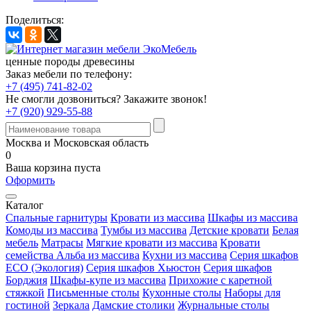
Поделиться:
ценные породы древесины
Заказ мебели по телефону:
+7 (495) 741-82-02
Не смогли дозвониться?
Закажите звонок!
+7 (920) 929-55-88
Москва и Московская область
0
Ваша корзина пуста
Оформить
Каталог
Спальные гарнитуры
Кровати из массива
Шкафы из массива
Комоды из массива
Тумбы из массива
Детские кровати
Белая
мебель
Матрасы
Мягкие кровати из массива
Кровати
семейства Альба из массива
Кухни из массива
Серия шкафов
ECO (Экология)
Серия шкафов Хьюстон
Серия шкафов
Борджия
Шкафы-купе из массива
Прихожие с каретной
стяжкой
Письменные столы
Кухонные столы
Наборы для
гостиной
Зеркала
Дамские столики
Журнальные столы