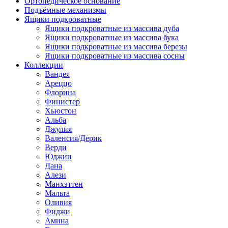
Ортопедическое основание
Подъёмные механизмы
Ящики подкроватные
Ящики подкроватные из массива дуба
Ящики подкроватные из массива бука
Ящики подкроватные из массива березы
Ящики подкроватные из массива сосны
Коллекции
Вандея
Ареццо
Флорина
Финистер
Хьюстон
Альба
Джулия
Валенсия/Дерик
Верди
Юджин
Дана
Алези
Манхэттен
Мальта
Оливия
Фиджи
Амина