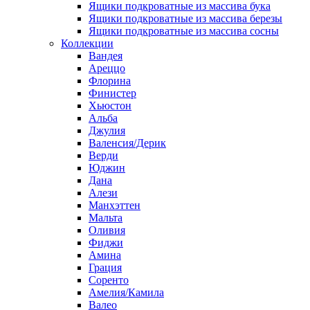
Ящики подкроватные из массива бука
Ящики подкроватные из массива березы
Ящики подкроватные из массива сосны
Коллекции
Вандея
Ареццо
Флорина
Финистер
Хьюстон
Альба
Джулия
Валенсия/Дерик
Верди
Юджин
Дана
Алези
Манхэттен
Мальта
Оливия
Фиджи
Амина
Грация
Соренто
Амелия/Камила
Валео