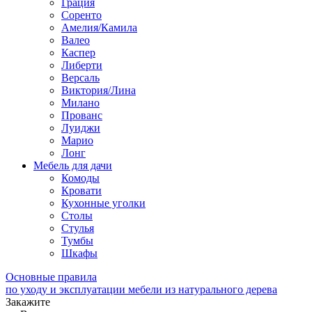
Грация
Соренто
Амелия/Камила
Валео
Каспер
Либерти
Версаль
Виктория/Лина
Милано
Прованс
Луиджи
Марио
Лонг
Мебель для дачи
Комоды
Кровати
Кухонные уголки
Столы
Стулья
Тумбы
Шкафы
Основные правила
по уходу и эксплуатации мебели из натурального дерева
Закажите