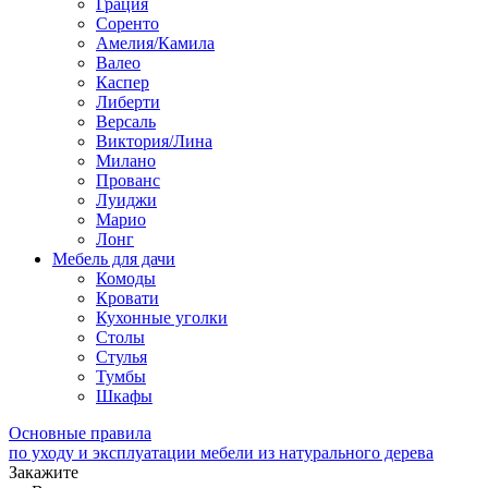
Грация
Соренто
Амелия/Камила
Валео
Каспер
Либерти
Версаль
Виктория/Лина
Милано
Прованс
Луиджи
Марио
Лонг
Мебель для дачи
Комоды
Кровати
Кухонные уголки
Столы
Стулья
Тумбы
Шкафы
Основные правила
по уходу и эксплуатации мебели из натурального дерева
Закажите