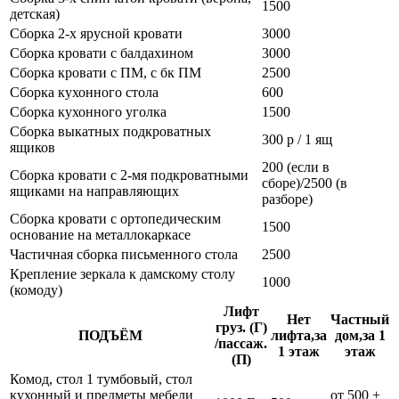
1500
детская)
Сборка 2-х ярусной кровати
3000
Сборка кровати с балдахином
3000
Сборка кровати с ПМ, с бк ПМ
2500
Сборка кухонного стола
600
Сборка кухонного уголка
1500
Сборка выкатных подкроватных
300 р / 1 ящ
ящиков
200 (если в
Сборка кровати с 2-мя подкроватными
сборе)/2500 (в
ящиками на направляющих
разборе)
Сборка кровати с ортопедическим
1500
основание на металлокаркасе
Частичная сборка письменного стола
2500
Крепление зеркала к дамскому столу
1000
(комоду)
Лифт
Нет
Частный
груз. (Г)
ПОДЪЁМ
лифта,за
дом,за 1
/пассаж.
1 этаж
этаж
(П)
Комод, стол 1 тумбовый, стол
кухонный и предметы мебели
от 500 +