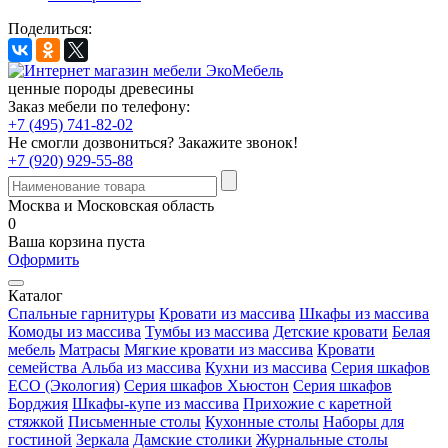
Поделиться:
ценные породы древесины
Заказ мебели по телефону:
+7 (495) 741-82-02
Не смогли дозвониться?
Закажите звонок!
+7 (920) 929-55-88
Москва и Московская область
0
Ваша корзина пуста
Оформить
Каталог
Спальные гарнитуры
Кровати из массива
Шкафы из массива
Комоды из массива
Тумбы из массива
Детские кровати
Белая
мебель
Матрасы
Мягкие кровати из массива
Кровати
семейства Альба из массива
Кухни из массива
Серия шкафов
ECO (Экология)
Серия шкафов Хьюстон
Серия шкафов
Борджия
Шкафы-купе из массива
Прихожие с каретной
стяжкой
Письменные столы
Кухонные столы
Наборы для
гостиной
Зеркала
Дамские столики
Журнальные столы