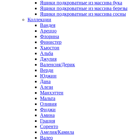
Ящики подкроватные из массива бука
Ящики подкроватные из массива березы
Ящики подкроватные из массива сосны
Коллекции
Вандея
Ареццо
Флорина
Финистер
Хьюстон
Альба
Джулия
Валенсия/Дерик
Верди
Юджин
Дана
Алези
Манхэттен
Мальта
Оливия
Фиджи
Амина
Грация
Соренто
Амелия/Камила
Валео