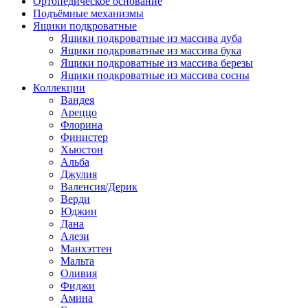
Ортопедическое основание
Подъёмные механизмы
Ящики подкроватные
Ящики подкроватные из массива дуба
Ящики подкроватные из массива бука
Ящики подкроватные из массива березы
Ящики подкроватные из массива сосны
Коллекции
Вандея
Ареццо
Флорина
Финистер
Хьюстон
Альба
Джулия
Валенсия/Дерик
Верди
Юджин
Дана
Алези
Манхэттен
Мальта
Оливия
Фиджи
Амина