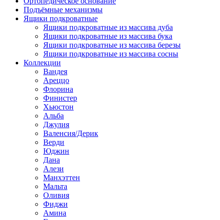
Ортопедическое основание
Подъёмные механизмы
Ящики подкроватные
Ящики подкроватные из массива дуба
Ящики подкроватные из массива бука
Ящики подкроватные из массива березы
Ящики подкроватные из массива сосны
Коллекции
Вандея
Ареццо
Флорина
Финистер
Хьюстон
Альба
Джулия
Валенсия/Дерик
Верди
Юджин
Дана
Алези
Манхэттен
Мальта
Оливия
Фиджи
Амина