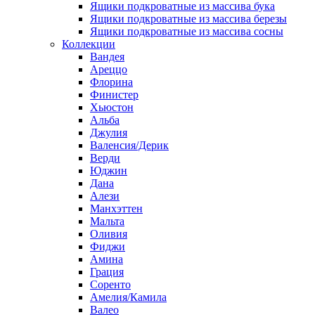
Ящики подкроватные из массива бука
Ящики подкроватные из массива березы
Ящики подкроватные из массива сосны
Коллекции
Вандея
Ареццо
Флорина
Финистер
Хьюстон
Альба
Джулия
Валенсия/Дерик
Верди
Юджин
Дана
Алези
Манхэттен
Мальта
Оливия
Фиджи
Амина
Грация
Соренто
Амелия/Камила
Валео