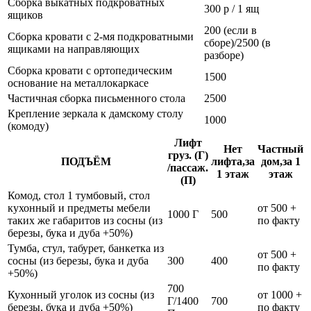
Сборка выкатных подкроватных
300 р / 1 ящ
ящиков
200 (если в
Сборка кровати с 2-мя подкроватными
сборе)/2500 (в
ящиками на направляющих
разборе)
Сборка кровати с ортопедическим
1500
основание на металлокаркасе
Частичная сборка письменного стола
2500
Крепление зеркала к дамскому столу
1000
(комоду)
Лифт
Нет
Частный
груз. (Г)
ПОДЪЁМ
лифта,за
дом,за 1
/пассаж.
1 этаж
этаж
(П)
Комод, стол 1 тумбовый, стол
кухонный и предметы мебели
от 500 +
1000 Г
500
таких же габаритов из сосны (из
по факту
березы, бука и дуба +50%)
Тумба, стул, табурет, банкетка из
от 500 +
сосны (из березы, бука и дуба
300
400
по факту
+50%)
700
Кухонный уголок из сосны (из
от 1000 +
Г/1400
700
березы, бука и дуба +50%)
по факту