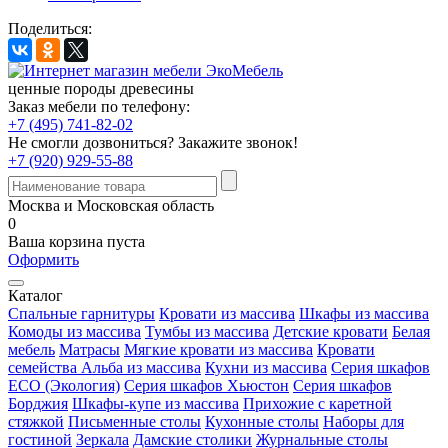
Поделиться:
ценные породы древесины
Заказ мебели по телефону:
+7 (495) 741-82-02
Не смогли дозвониться?
Закажите звонок!
+7 (920) 929-55-88
Москва и Московская область
0
Ваша корзина пуста
Оформить
Каталог
Спальные гарнитуры
Кровати из массива
Шкафы из массива
Комоды из массива
Тумбы из массива
Детские кровати
Белая
мебель
Матрасы
Мягкие кровати из массива
Кровати
семейства Альба из массива
Кухни из массива
Серия шкафов
ECO (Экология)
Серия шкафов Хьюстон
Серия шкафов
Борджия
Шкафы-купе из массива
Прихожие с каретной
стяжкой
Письменные столы
Кухонные столы
Наборы для
гостиной
Зеркала
Дамские столики
Журнальные столы