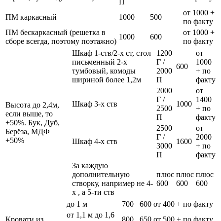
П
от 1000 +
ПМ каркасный
1000
500
по факту
ПМ бескаркасный (решетка в
от 1000 +
1000
600
сборе всегда, поэтому поэтажно)
по факту
Шкаф 1-ств/2-х ст, стол
1200
от
письменный 2-х
Г /
1000
600
тумбовый, комоды
2000
+ по
шириной более 1,2м
П
факту
2000
от
Г /
1400
Шкаф 3-х ств
1000
Высота до 2,4м,
2500
+ по
если выше, то
П
факту
+50%. Бук, Дуб,
2500
от
Берёза, МДФ
Г /
2000
+50%
Шкаф 4-х ств
1600
3000
+ по
П
факту
За каждую
дополнительную
плюс
плюс
плюс
створку, например не 4-
600
600
600
х , а 5-ти ств
до 1 м
700
600
от 400 + по факту
от 1,1 м до 1,6
Кровати из
800
650
от 500 + по факту