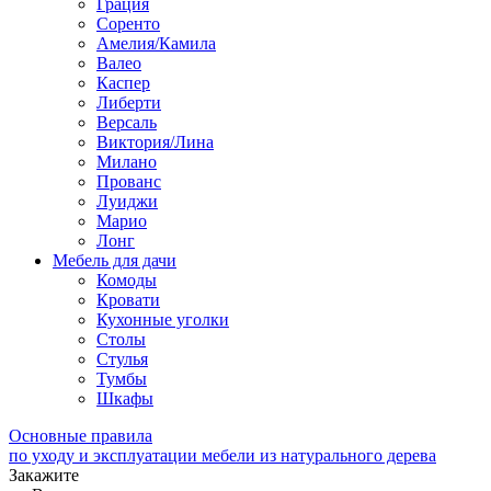
Грация
Соренто
Амелия/Камила
Валео
Каспер
Либерти
Версаль
Виктория/Лина
Милано
Прованс
Луиджи
Марио
Лонг
Мебель для дачи
Комоды
Кровати
Кухонные уголки
Столы
Стулья
Тумбы
Шкафы
Основные правила
по уходу и эксплуатации мебели из натурального дерева
Закажите