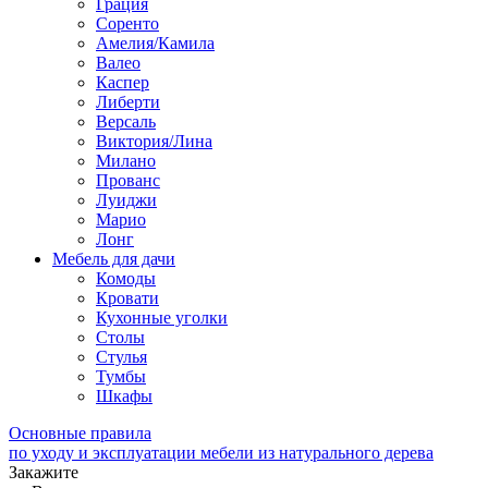
Грация
Соренто
Амелия/Камила
Валео
Каспер
Либерти
Версаль
Виктория/Лина
Милано
Прованс
Луиджи
Марио
Лонг
Мебель для дачи
Комоды
Кровати
Кухонные уголки
Столы
Стулья
Тумбы
Шкафы
Основные правила
по уходу и эксплуатации мебели из натурального дерева
Закажите