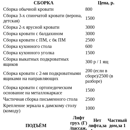
СБОРКА
Цена, р.
Сборка обычной кровати
800
Сборка 3-х спинчатой кровати (верона,
1500
детская)
Сборка 2-х ярусной кровати
3000
Сборка кровати с балдахином
3000
Сборка кровати с ПМ, с бк ПМ
2500
Сборка кухонного стола
600
Сборка кухонного уголка
1500
Сборка выкатных подкроватных
300 р / 1 ящ
ящиков
200 (если в
Сборка кровати с 2-мя подкроватными
сборе)/2500 (в
ящиками на направляющих
разборе)
Сборка кровати с ортопедическим
1500
основание на металлокаркасе
Частичная сборка письменного стола
2500
Крепление зеркала к дамскому столу
1000
(комоду)
Лифт
Нет
Частный
груз. (Г)
ПОДЪЁМ
лифта,за
дом,за 1
/пассаж.