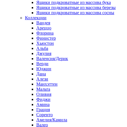
Ящики подкроватные из массива бука
Ящики подкроватные из массива березы
Ящики подкроватные из массива сосны
Коллекции
Вандея
Ареццо
Флорина
Финистер
Хьюстон
Альба
Джулия
Валенсия/Дерик
Верди
Юджин
Дана
Алези
Манхэттен
Мальта
Оливия
Фиджи
Амина
Грация
Соренто
Амелия/Камила
Валео