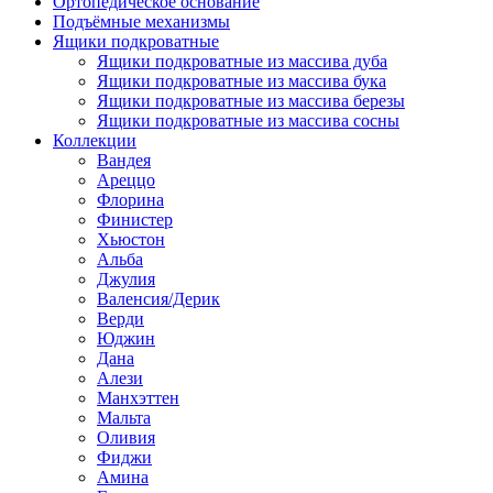
Ортопедическое основание
Подъёмные механизмы
Ящики подкроватные
Ящики подкроватные из массива дуба
Ящики подкроватные из массива бука
Ящики подкроватные из массива березы
Ящики подкроватные из массива сосны
Коллекции
Вандея
Ареццо
Флорина
Финистер
Хьюстон
Альба
Джулия
Валенсия/Дерик
Верди
Юджин
Дана
Алези
Манхэттен
Мальта
Оливия
Фиджи
Амина