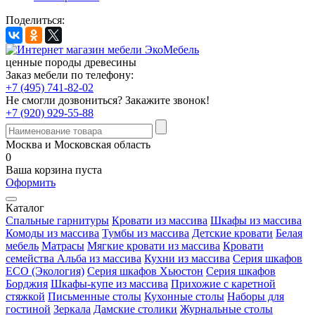
Поделиться:
ценные породы древесины
Заказ мебели по телефону:
+7 (495) 741-82-02
Не смогли дозвониться?
Закажите звонок!
+7 (920) 929-55-88
Москва и Московская область
0
Ваша корзина пуста
Оформить
Каталог
Спальные гарнитуры
Кровати из массива
Шкафы из массива
Комоды из массива
Тумбы из массива
Детские кровати
Белая
мебель
Матрасы
Мягкие кровати из массива
Кровати
семейства Альба из массива
Кухни из массива
Серия шкафов
ECO (Экология)
Серия шкафов Хьюстон
Серия шкафов
Борджия
Шкафы-купе из массива
Прихожие с каретной
стяжкой
Письменные столы
Кухонные столы
Наборы для
гостиной
Зеркала
Дамские столики
Журнальные столы