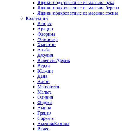
Ящики подкроватные из массива бука
Ящики подкроватные из массива березы
Ящики подкроватные из массива сосны
Коллекции
Вандея
Ареццо
Флорина
Финистер
Хьюстон
Альба
Джулия
Валенсия/Дерик
Верди
Юджин
Дана
Алези
Манхэттен
Мальта
Оливия
Фиджи
Амина
Грация
Соренто
Амелия/Камила
Валео