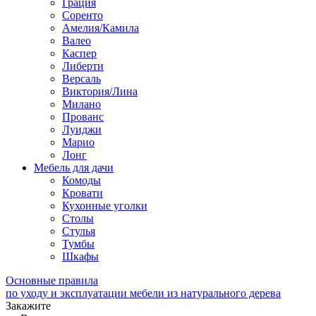
Грация
Соренто
Амелия/Камила
Валео
Каспер
Либерти
Версаль
Виктория/Лина
Милано
Прованс
Луиджи
Марио
Лонг
Мебель для дачи
Комоды
Кровати
Кухонные уголки
Столы
Стулья
Тумбы
Шкафы
Основные правила
по уходу и эксплуатации мебели из натурального дерева
Закажите