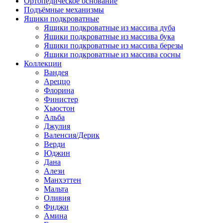
Ортопедическое основание
Подъёмные механизмы
Ящики подкроватные
Ящики подкроватные из массива дуба
Ящики подкроватные из массива бука
Ящики подкроватные из массива березы
Ящики подкроватные из массива сосны
Коллекции
Вандея
Ареццо
Флорина
Финистер
Хьюстон
Альба
Джулия
Валенсия/Дерик
Верди
Юджин
Дана
Алези
Манхэттен
Мальта
Оливия
Фиджи
Амина