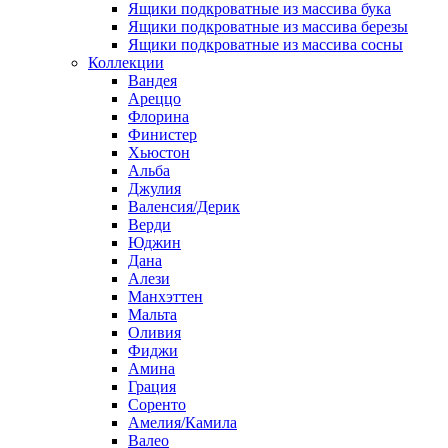
Ящики подкроватные из массива бука
Ящики подкроватные из массива березы
Ящики подкроватные из массива сосны
Коллекции
Вандея
Ареццо
Флорина
Финистер
Хьюстон
Альба
Джулия
Валенсия/Дерик
Верди
Юджин
Дана
Алези
Манхэттен
Мальта
Оливия
Фиджи
Амина
Грация
Соренто
Амелия/Камила
Валео