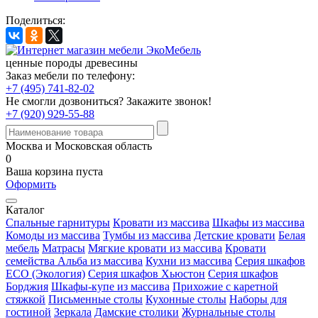
Поделиться:
ценные породы древесины
Заказ мебели по телефону:
+7 (495) 741-82-02
Не смогли дозвониться?
Закажите звонок!
+7 (920) 929-55-88
Москва и Московская область
0
Ваша корзина пуста
Оформить
Каталог
Спальные гарнитуры
Кровати из массива
Шкафы из массива
Комоды из массива
Тумбы из массива
Детские кровати
Белая
мебель
Матрасы
Мягкие кровати из массива
Кровати
семейства Альба из массива
Кухни из массива
Серия шкафов
ECO (Экология)
Серия шкафов Хьюстон
Серия шкафов
Борджия
Шкафы-купе из массива
Прихожие с каретной
стяжкой
Письменные столы
Кухонные столы
Наборы для
гостиной
Зеркала
Дамские столики
Журнальные столы