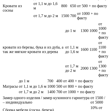
от 1,1 м до 1,6
Кровати из
800
650
от 500 + по факту
м
сосны
от 1000 + по
от 1,7 м до 2 м
1500
700
факту
от
1000
до 1 м
1300
1000
+ по
факту
от
кровати из березы, бука и из дуба, а
от 1,1 м
1100
1600
1100
так же мягкие кровати из дерева
до 1,6 м
+ по
факту
от
от 1,7 м
1300
2000
1300
до 2 м
+ по
факту
до 1 м
700
400
от 400 + по факту
Матрасы
от 1,1 м до 1,6 м
1000
500
от 800 + по факту
от 1,7 м до 2 м
1400
700
от 1000 + по факту
Замер одного изделия / замер кухонного гарнитура
от 1500 /
– индивидуально
от 5000
10% от
Сборка мебели (сосна, береза)