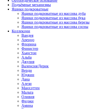
Ортопедическое основание
Подъёмные механизмы
Ящики подкроватные
Ящики подкроватные из массива дуба
Ящики подкроватные из массива бука
Ящики подкроватные из массива березы
Ящики подкроватные из массива сосны
Коллекции
Вандея
Ареццо
Флорина
Финистер
Хьюстон
Альба
Джулия
Валенсия/Дерик
Верди
Юджин
Дана
Алези
Манхэттен
Мальта
Оливия
Фиджи
Амина