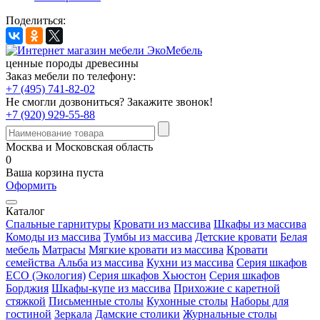
Поделиться:
ценные породы древесины
Заказ мебели по телефону:
+7 (495) 741-82-02
Не смогли дозвониться?
Закажите звонок!
+7 (920) 929-55-88
Москва и Московская область
0
Ваша корзина пуста
Оформить
Каталог
Спальные гарнитуры
Кровати из массива
Шкафы из массива
Комоды из массива
Тумбы из массива
Детские кровати
Белая
мебель
Матрасы
Мягкие кровати из массива
Кровати
семейства Альба из массива
Кухни из массива
Серия шкафов
ECO (Экология)
Серия шкафов Хьюстон
Серия шкафов
Борджия
Шкафы-купе из массива
Прихожие с каретной
стяжкой
Письменные столы
Кухонные столы
Наборы для
гостиной
Зеркала
Дамские столики
Журнальные столы