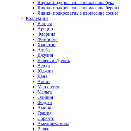
Ящики подкроватные из массива бука
Ящики подкроватные из массива березы
Ящики подкроватные из массива сосны
Коллекции
Вандея
Ареццо
Флорина
Финистер
Хьюстон
Альба
Джулия
Валенсия/Дерик
Верди
Юджин
Дана
Алези
Манхэттен
Мальта
Оливия
Фиджи
Амина
Грация
Соренто
Амелия/Камила
Валео