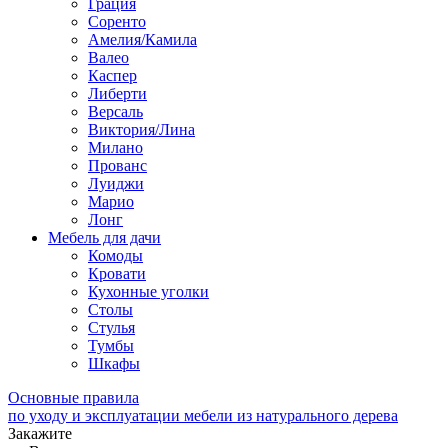
Грация
Соренто
Амелия/Камила
Валео
Каспер
Либерти
Версаль
Виктория/Лина
Милано
Прованс
Луиджи
Марио
Лонг
Мебель для дачи
Комоды
Кровати
Кухонные уголки
Столы
Стулья
Тумбы
Шкафы
Основные правила
по уходу и эксплуатации мебели из натурального дерева
Закажите