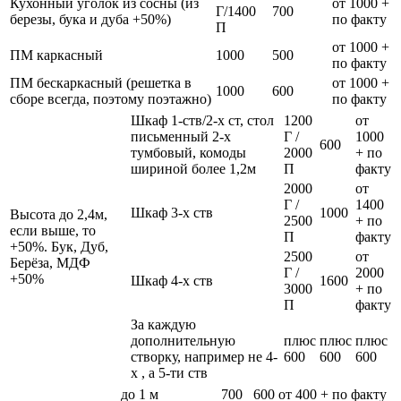
Кухонный уголок из сосны (из
от 1000 +
Г/1400
700
березы, бука и дуба +50%)
по факту
П
от 1000 +
ПМ каркасный
1000
500
по факту
ПМ бескаркасный (решетка в
от 1000 +
1000
600
сборе всегда, поэтому поэтажно)
по факту
Шкаф 1-ств/2-х ст, стол
1200
от
письменный 2-х
Г /
1000
600
тумбовый, комоды
2000
+ по
шириной более 1,2м
П
факту
2000
от
Г /
1400
Шкаф 3-х ств
1000
Высота до 2,4м,
2500
+ по
если выше, то
П
факту
+50%. Бук, Дуб,
2500
от
Берёза, МДФ
Г /
2000
+50%
Шкаф 4-х ств
1600
3000
+ по
П
факту
За каждую
дополнительную
плюс
плюс
плюс
створку, например не 4-
600
600
600
х , а 5-ти ств
до 1 м
700
600
от 400 + по факту