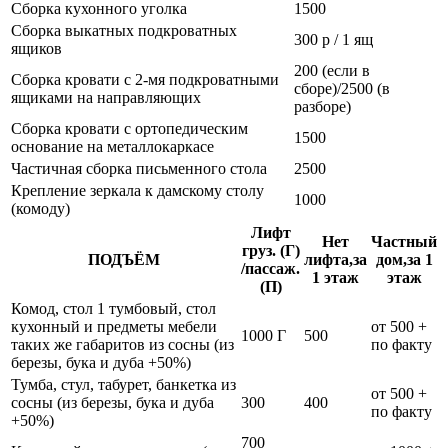
Сборка кухонного уголка
1500
Сборка выкатных подкроватных
300 р / 1 ящ
ящиков
200 (если в
Сборка кровати с 2-мя подкроватными
сборе)/2500 (в
ящиками на направляющих
разборе)
Сборка кровати с ортопедическим
1500
основание на металлокаркасе
Частичная сборка письменного стола
2500
Крепление зеркала к дамскому столу
1000
(комоду)
Лифт
Нет
Частный
груз. (Г)
ПОДЪЁМ
лифта,за
дом,за 1
/пассаж.
1 этаж
этаж
(П)
Комод, стол 1 тумбовый, стол
кухонный и предметы мебели
от 500 +
1000 Г
500
таких же габаритов из сосны (из
по факту
березы, бука и дуба +50%)
Тумба, стул, табурет, банкетка из
от 500 +
сосны (из березы, бука и дуба
300
400
по факту
+50%)
700