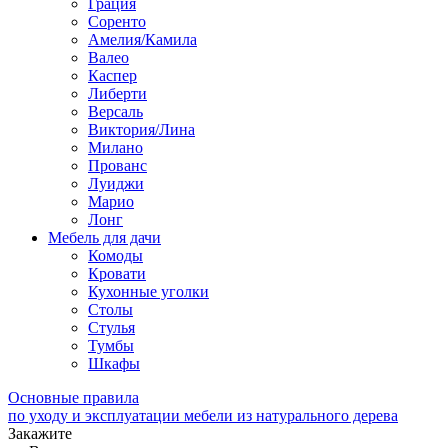
Грация
Соренто
Амелия/Камила
Валео
Каспер
Либерти
Версаль
Виктория/Лина
Милано
Прованс
Луиджи
Марио
Лонг
Мебель для дачи
Комоды
Кровати
Кухонные уголки
Столы
Стулья
Тумбы
Шкафы
Основные правила
по уходу и эксплуатации мебели из натурального дерева
Закажите