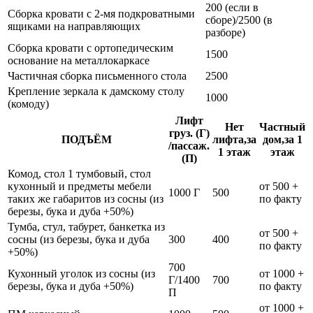
200 (если в
Сборка кровати с 2-мя подкроватными
сборе)/2500 (в
ящиками на направляющих
разборе)
Сборка кровати с ортопедическим
1500
основание на металлокаркасе
Частичная сборка письменного стола
2500
Крепление зеркала к дамскому столу
1000
(комоду)
Лифт
Нет
Частный
груз. (Г)
ПОДЪЁМ
лифта,за
дом,за 1
/пассаж.
1 этаж
этаж
(П)
Комод, стол 1 тумбовый, стол
кухонный и предметы мебели
от 500 +
1000 Г
500
таких же габаритов из сосны (из
по факту
березы, бука и дуба +50%)
Тумба, стул, табурет, банкетка из
от 500 +
сосны (из березы, бука и дуба
300
400
по факту
+50%)
700
Кухонный уголок из сосны (из
от 1000 +
Г/1400
700
березы, бука и дуба +50%)
по факту
П
от 1000 +