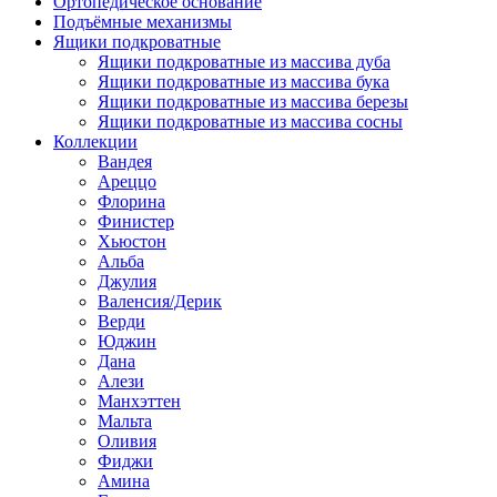
Ортопедическое основание
Подъёмные механизмы
Ящики подкроватные
Ящики подкроватные из массива дуба
Ящики подкроватные из массива бука
Ящики подкроватные из массива березы
Ящики подкроватные из массива сосны
Коллекции
Вандея
Ареццо
Флорина
Финистер
Хьюстон
Альба
Джулия
Валенсия/Дерик
Верди
Юджин
Дана
Алези
Манхэттен
Мальта
Оливия
Фиджи
Амина