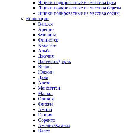
Ящики подкроватные из массива бука
Ящики подкроватные из массива березы
Ящики подкроватные из массива сосны
Коллекции
Вандея
Ареццо
Флорина
Финистер
Хьюстон
Альба
Джулия
Валенсия/Дерик
Верди
Юджин
Дана
Алези
Манхэттен
Мальта
Оливия
Фиджи
Амина
Грация
Соренто
Амелия/Камила
Валео