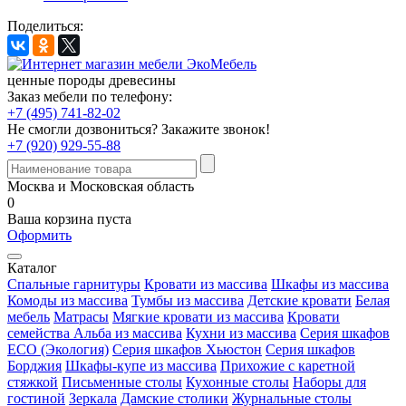
Поделиться:
ценные породы древесины
Заказ мебели по телефону:
+7 (495) 741-82-02
Не смогли дозвониться?
Закажите звонок!
+7 (920) 929-55-88
Москва и Московская область
0
Ваша корзина пуста
Оформить
Каталог
Спальные гарнитуры
Кровати из массива
Шкафы из массива
Комоды из массива
Тумбы из массива
Детские кровати
Белая
мебель
Матрасы
Мягкие кровати из массива
Кровати
семейства Альба из массива
Кухни из массива
Серия шкафов
ECO (Экология)
Серия шкафов Хьюстон
Серия шкафов
Борджия
Шкафы-купе из массива
Прихожие с каретной
стяжкой
Письменные столы
Кухонные столы
Наборы для
гостиной
Зеркала
Дамские столики
Журнальные столы