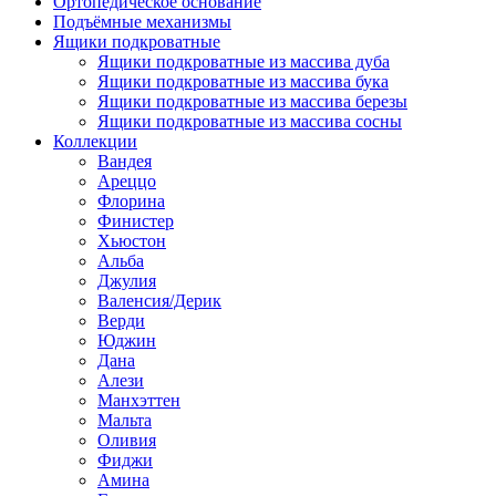
Ортопедическое основание
Подъёмные механизмы
Ящики подкроватные
Ящики подкроватные из массива дуба
Ящики подкроватные из массива бука
Ящики подкроватные из массива березы
Ящики подкроватные из массива сосны
Коллекции
Вандея
Ареццо
Флорина
Финистер
Хьюстон
Альба
Джулия
Валенсия/Дерик
Верди
Юджин
Дана
Алези
Манхэттен
Мальта
Оливия
Фиджи
Амина