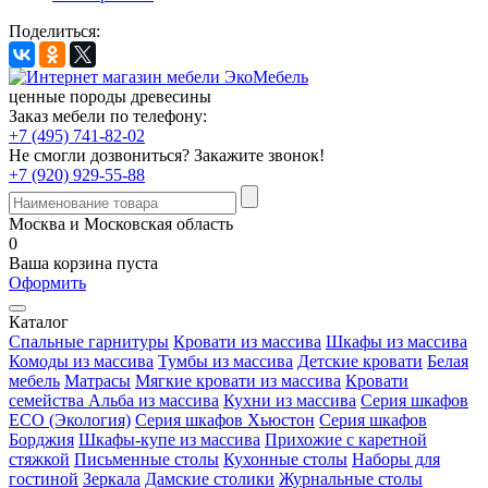
Поделиться:
ценные породы древесины
Заказ мебели по телефону:
+7 (495) 741-82-02
Не смогли дозвониться?
Закажите звонок!
+7 (920) 929-55-88
Москва и Московская область
0
Ваша корзина пуста
Оформить
Каталог
Спальные гарнитуры
Кровати из массива
Шкафы из массива
Комоды из массива
Тумбы из массива
Детские кровати
Белая
мебель
Матрасы
Мягкие кровати из массива
Кровати
семейства Альба из массива
Кухни из массива
Серия шкафов
ECO (Экология)
Серия шкафов Хьюстон
Серия шкафов
Борджия
Шкафы-купе из массива
Прихожие с каретной
стяжкой
Письменные столы
Кухонные столы
Наборы для
гостиной
Зеркала
Дамские столики
Журнальные столы