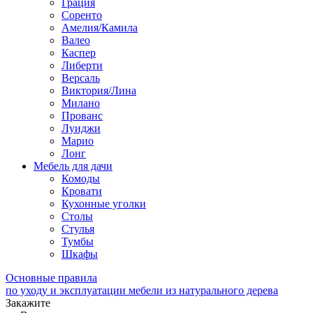
Грация
Соренто
Амелия/Камила
Валео
Каспер
Либерти
Версаль
Виктория/Лина
Милано
Прованс
Луиджи
Марио
Лонг
Мебель для дачи
Комоды
Кровати
Кухонные уголки
Столы
Стулья
Тумбы
Шкафы
Основные правила
по уходу и эксплуатации мебели из натурального дерева
Закажите