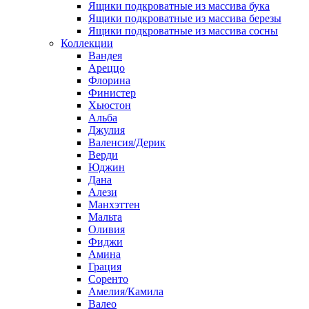
Ящики подкроватные из массива бука
Ящики подкроватные из массива березы
Ящики подкроватные из массива сосны
Коллекции
Вандея
Ареццо
Флорина
Финистер
Хьюстон
Альба
Джулия
Валенсия/Дерик
Верди
Юджин
Дана
Алези
Манхэттен
Мальта
Оливия
Фиджи
Амина
Грация
Соренто
Амелия/Камила
Валео