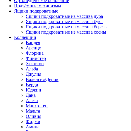
Ортопедическое основание
Подъёмные механизмы
Ящики подкроватные
Ящики подкроватные из массива дуба
Ящики подкроватные из массива бука
Ящики подкроватные из массива березы
Ящики подкроватные из массива сосны
Коллекции
Вандея
Ареццо
Флорина
Финистер
Хьюстон
Альба
Джулия
Валенсия/Дерик
Верди
Юджин
Дана
Алези
Манхэттен
Мальта
Оливия
Фиджи
Амина