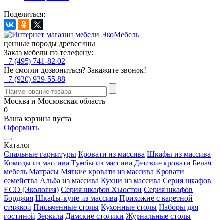
Поделиться:
ценные породы древесины
Заказ мебели по телефону:
+7 (495) 741-82-02
Не смогли дозвониться?
Закажите звонок!
+7 (920) 929-55-88
Москва и Московская область
0
Ваша корзина пуста
Оформить
Каталог
Спальные гарнитуры
Кровати из массива
Шкафы из массива
Комоды из массива
Тумбы из массива
Детские кровати
Белая
мебель
Матрасы
Мягкие кровати из массива
Кровати
семейства Альба из массива
Кухни из массива
Серия шкафов
ECO (Экология)
Серия шкафов Хьюстон
Серия шкафов
Борджия
Шкафы-купе из массива
Прихожие с каретной
стяжкой
Письменные столы
Кухонные столы
Наборы для
гостиной
Зеркала
Дамские столики
Журнальные столы