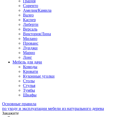
Грация
Соренто
Амелия/Камила
Валео
Каспер
Либерти
Версаль
Виктория/Лина
Милано
Прованс
Луиджи
Марио
Лонг
Мебель для дачи
Комоды
Кровати
Кухонные уголки
Столы
Стулья
Тумбы
Шкафы
Основные правила
по уходу и эксплуатации мебели из натурального дерева
Закажите