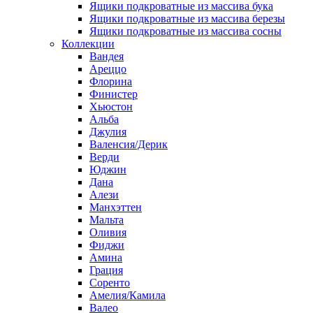
Ящики подкроватные из массива бука
Ящики подкроватные из массива березы
Ящики подкроватные из массива сосны
Коллекции
Вандея
Ареццо
Флорина
Финистер
Хьюстон
Альба
Джулия
Валенсия/Дерик
Верди
Юджин
Дана
Алези
Манхэттен
Мальта
Оливия
Фиджи
Амина
Грация
Соренто
Амелия/Камила
Валео