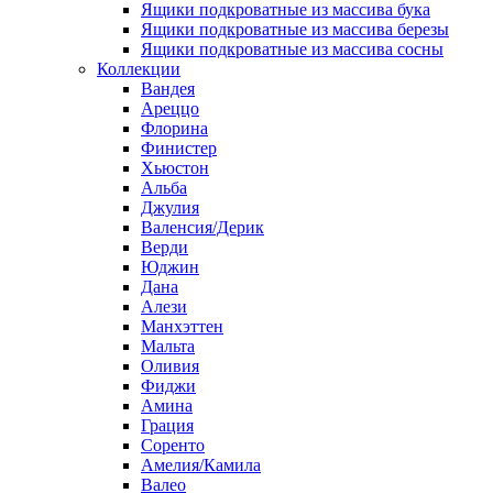
Ящики подкроватные из массива бука
Ящики подкроватные из массива березы
Ящики подкроватные из массива сосны
Коллекции
Вандея
Ареццо
Флорина
Финистер
Хьюстон
Альба
Джулия
Валенсия/Дерик
Верди
Юджин
Дана
Алези
Манхэттен
Мальта
Оливия
Фиджи
Амина
Грация
Соренто
Амелия/Камила
Валео