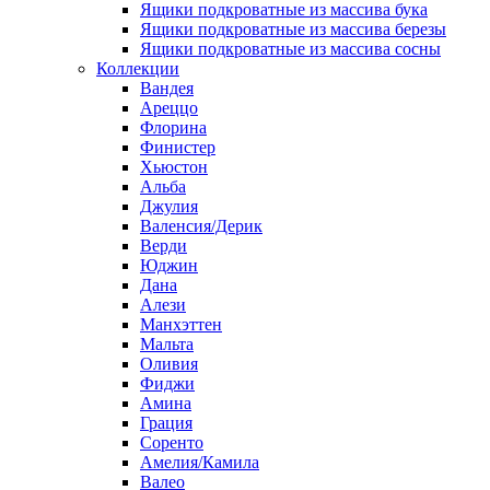
Ящики подкроватные из массива бука
Ящики подкроватные из массива березы
Ящики подкроватные из массива сосны
Коллекции
Вандея
Ареццо
Флорина
Финистер
Хьюстон
Альба
Джулия
Валенсия/Дерик
Верди
Юджин
Дана
Алези
Манхэттен
Мальта
Оливия
Фиджи
Амина
Грация
Соренто
Амелия/Камила
Валео