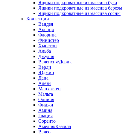
Ящики подкроватные из массива бука
Ящики подкроватные из массива березы
Ящики подкроватные из массива сосны
Коллекции
Вандея
Ареццо
Флорина
Финистер
Хьюстон
Альба
Джулия
Валенсия/Дерик
Верди
Юджин
Дана
Алези
Манхэттен
Мальта
Оливия
Фиджи
Амина
Грация
Соренто
Амелия/Камила
Валео