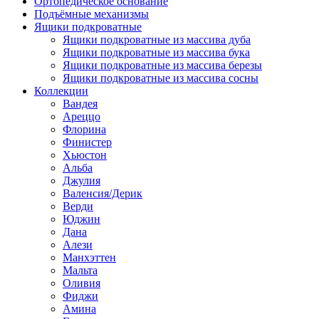
Ортопедическое основание
Подъёмные механизмы
Ящики подкроватные
Ящики подкроватные из массива дуба
Ящики подкроватные из массива бука
Ящики подкроватные из массива березы
Ящики подкроватные из массива сосны
Коллекции
Вандея
Ареццо
Флорина
Финистер
Хьюстон
Альба
Джулия
Валенсия/Дерик
Верди
Юджин
Дана
Алези
Манхэттен
Мальта
Оливия
Фиджи
Амина