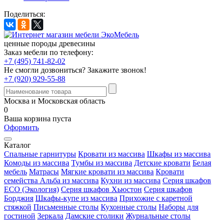
Поделиться:
ценные породы древесины
Заказ мебели по телефону:
+7 (495) 741-82-02
Не смогли дозвониться?
Закажите звонок!
+7 (920) 929-55-88
Москва и Московская область
0
Ваша корзина пуста
Оформить
Каталог
Спальные гарнитуры
Кровати из массива
Шкафы из массива
Комоды из массива
Тумбы из массива
Детские кровати
Белая
мебель
Матрасы
Мягкие кровати из массива
Кровати
семейства Альба из массива
Кухни из массива
Серия шкафов
ECO (Экология)
Серия шкафов Хьюстон
Серия шкафов
Борджия
Шкафы-купе из массива
Прихожие с каретной
стяжкой
Письменные столы
Кухонные столы
Наборы для
гостиной
Зеркала
Дамские столики
Журнальные столы