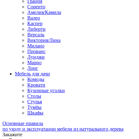
Грация
Соренто
Амелия/Камила
Валео
Каспер
Либерти
Версаль
Виктория/Лина
Милано
Прованс
Луиджи
Марио
Лонг
Мебель для дачи
Комоды
Кровати
Кухонные уголки
Столы
Стулья
Тумбы
Шкафы
Основные правила
по уходу и эксплуатации мебели из натурального дерева
Закажите