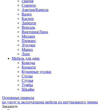
Грация
Соренто
Амелия/Камила
Валео
Каспер
Либерти
Версаль
Виктория/Лина
Милано
Прованс
Луиджи
Марио
Лонг
Мебель для дачи
Комоды
Кровати
Кухонные уголки
Столы
Стулья
Тумбы
Шкафы
Основные правила
по уходу и эксплуатации мебели из натурального дерева
Закажите