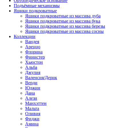
Ортопедическое основание
Подъёмные механизмы
Ящики подкроватные
Ящики подкроватные из массива дуба
Ящики подкроватные из массива бука
Ящики подкроватные из массива березы
Ящики подкроватные из массива сосны
Коллекции
Вандея
Ареццо
Флорина
Финистер
Хьюстон
Альба
Джулия
Валенсия/Дерик
Верди
Юджин
Дана
Алези
Манхэттен
Мальта
Оливия
Фиджи
Амина