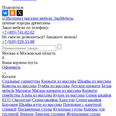
Поделиться:
ценные породы древесины
Заказ мебели по телефону:
+7 (495) 741-82-02
Не смогли дозвониться?
Закажите звонок!
+7 (920) 929-55-88
Москва и Московская область
0
Ваша корзина пуста
Оформить
Каталог
Спальные гарнитуры
Кровати из массива
Шкафы из массива
Комоды из массива
Тумбы из массива
Детские кровати
Белая
мебель
Матрасы
Мягкие кровати из массива
Кровати
семейства Альба из массива
Кухни из массива
Серия шкафов
ECO (Экология)
Серия шкафов Хьюстон
Серия шкафов
Борджия
Шкафы-купе из массива
Прихожие с каретной
стяжкой
Письменные столы
Кухонные столы
Наборы для
гостиной
Зеркала
Дамские столики
Журнальные столы