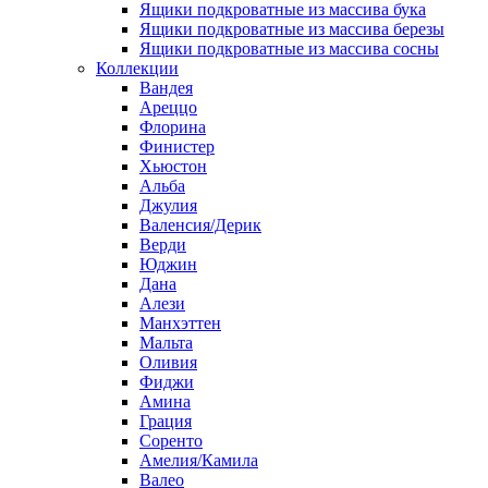
Ящики подкроватные из массива бука
Ящики подкроватные из массива березы
Ящики подкроватные из массива сосны
Коллекции
Вандея
Ареццо
Флорина
Финистер
Хьюстон
Альба
Джулия
Валенсия/Дерик
Верди
Юджин
Дана
Алези
Манхэттен
Мальта
Оливия
Фиджи
Амина
Грация
Соренто
Амелия/Камила
Валео