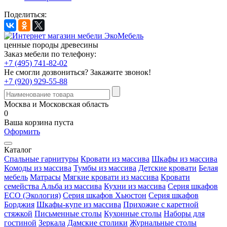
Поделиться:
ценные породы древесины
Заказ мебели по телефону:
+7 (495) 741-82-02
Не смогли дозвониться?
Закажите звонок!
+7 (920) 929-55-88
Москва и Московская область
0
Ваша корзина пуста
Оформить
Каталог
Спальные гарнитуры
Кровати из массива
Шкафы из массива
Комоды из массива
Тумбы из массива
Детские кровати
Белая
мебель
Матрасы
Мягкие кровати из массива
Кровати
семейства Альба из массива
Кухни из массива
Серия шкафов
ECO (Экология)
Серия шкафов Хьюстон
Серия шкафов
Борджия
Шкафы-купе из массива
Прихожие с каретной
стяжкой
Письменные столы
Кухонные столы
Наборы для
гостиной
Зеркала
Дамские столики
Журнальные столы