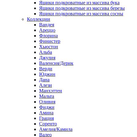
Ящики подкроватные из массива бука
Ящики подкроватные из массива березы
Ящики подкроватные из массива сосны
Коллекции
Вандея
Ареццо
Флорина
Финистер
Хьюстон
Альба
Джулия
Валенсия/Дерик
Верди
Юджин
Дана
Алези
Манхэттен
Мальта
Оливия
Фиджи
Амина
Грация
Соренто
Амелия/Камила
Валео