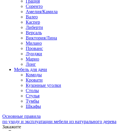
Грация
Соренто
Амелия/Камила
Валео
Каспер
Либерти
Версаль
Виктория/Лина
Милано
Прованс
Луиджи
Марио
Лонг
Мебель для дачи
Комоды
Кровати
Кухонные уголки
Столы
Стулья
Тумбы
Шкафы
Основные правила
по уходу и эксплуатации мебели из натурального дерева
Закажите