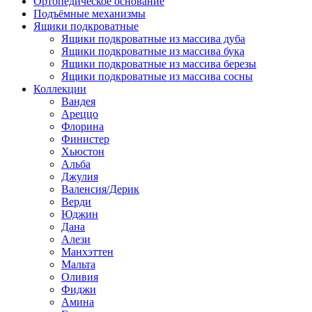
Ортопедическое основание
Подъёмные механизмы
Ящики подкроватные
Ящики подкроватные из массива дуба
Ящики подкроватные из массива бука
Ящики подкроватные из массива березы
Ящики подкроватные из массива сосны
Коллекции
Вандея
Ареццо
Флорина
Финистер
Хьюстон
Альба
Джулия
Валенсия/Дерик
Верди
Юджин
Дана
Алези
Манхэттен
Мальта
Оливия
Фиджи
Амина