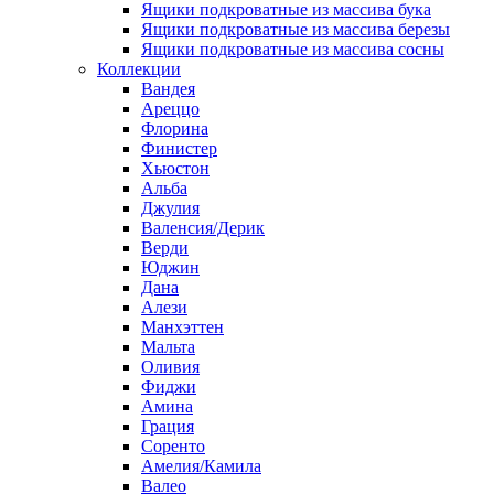
Ящики подкроватные из массива бука
Ящики подкроватные из массива березы
Ящики подкроватные из массива сосны
Коллекции
Вандея
Ареццо
Флорина
Финистер
Хьюстон
Альба
Джулия
Валенсия/Дерик
Верди
Юджин
Дана
Алези
Манхэттен
Мальта
Оливия
Фиджи
Амина
Грация
Соренто
Амелия/Камила
Валео