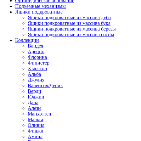
Ортопедическое основание
Подъёмные механизмы
Ящики подкроватные
Ящики подкроватные из массива дуба
Ящики подкроватные из массива бука
Ящики подкроватные из массива березы
Ящики подкроватные из массива сосны
Коллекции
Вандея
Ареццо
Флорина
Финистер
Хьюстон
Альба
Джулия
Валенсия/Дерик
Верди
Юджин
Дана
Алези
Манхэттен
Мальта
Оливия
Фиджи
Амина