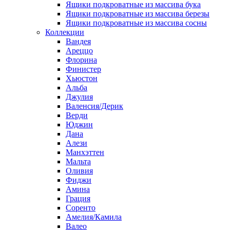
Ящики подкроватные из массива бука
Ящики подкроватные из массива березы
Ящики подкроватные из массива сосны
Коллекции
Вандея
Ареццо
Флорина
Финистер
Хьюстон
Альба
Джулия
Валенсия/Дерик
Верди
Юджин
Дана
Алези
Манхэттен
Мальта
Оливия
Фиджи
Амина
Грация
Соренто
Амелия/Камила
Валео