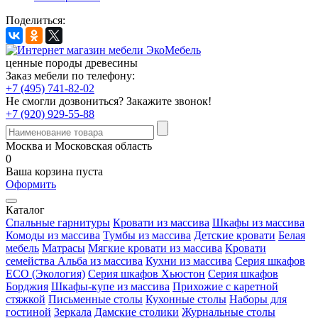
Поделиться:
ценные породы древесины
Заказ мебели по телефону:
+7 (495) 741-82-02
Не смогли дозвониться?
Закажите звонок!
+7 (920) 929-55-88
Москва и Московская область
0
Ваша корзина пуста
Оформить
Каталог
Спальные гарнитуры
Кровати из массива
Шкафы из массива
Комоды из массива
Тумбы из массива
Детские кровати
Белая
мебель
Матрасы
Мягкие кровати из массива
Кровати
семейства Альба из массива
Кухни из массива
Серия шкафов
ECO (Экология)
Серия шкафов Хьюстон
Серия шкафов
Борджия
Шкафы-купе из массива
Прихожие с каретной
стяжкой
Письменные столы
Кухонные столы
Наборы для
гостиной
Зеркала
Дамские столики
Журнальные столы