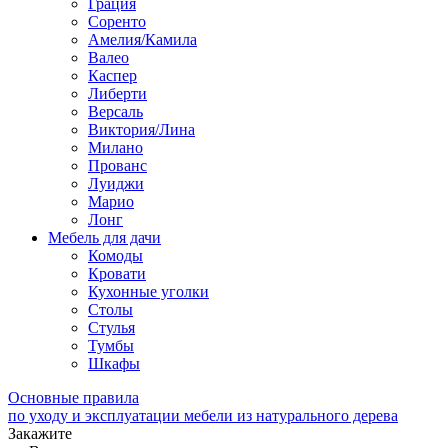
Грация
Соренто
Амелия/Камила
Валео
Каспер
Либерти
Версаль
Виктория/Лина
Милано
Прованс
Луиджи
Марио
Лонг
Мебель для дачи
Комоды
Кровати
Кухонные уголки
Столы
Стулья
Тумбы
Шкафы
Основные правила
по уходу и эксплуатации мебели из натурального дерева
Закажите