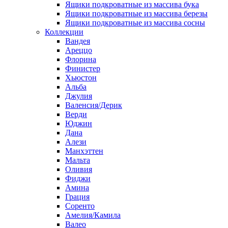
Ящики подкроватные из массива бука
Ящики подкроватные из массива березы
Ящики подкроватные из массива сосны
Коллекции
Вандея
Ареццо
Флорина
Финистер
Хьюстон
Альба
Джулия
Валенсия/Дерик
Верди
Юджин
Дана
Алези
Манхэттен
Мальта
Оливия
Фиджи
Амина
Грация
Соренто
Амелия/Камила
Валео