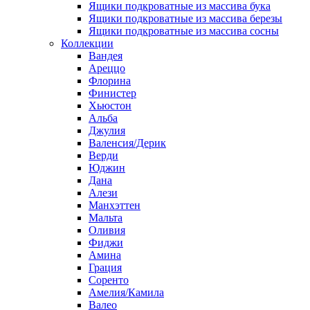
Ящики подкроватные из массива бука
Ящики подкроватные из массива березы
Ящики подкроватные из массива сосны
Коллекции
Вандея
Ареццо
Флорина
Финистер
Хьюстон
Альба
Джулия
Валенсия/Дерик
Верди
Юджин
Дана
Алези
Манхэттен
Мальта
Оливия
Фиджи
Амина
Грация
Соренто
Амелия/Камила
Валео