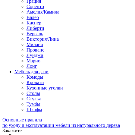
Грация
Соренто
Амелия/Камила
Валео
Каспер
Либерти
Версаль
Виктория/Лина
Милано
Прованс
Луиджи
Марио
Лонг
Мебель для дачи
Комоды
Кровати
Кухонные уголки
Столы
Стулья
Тумбы
Шкафы
Основные правила
по уходу и эксплуатации мебели из натурального дерева
Закажите