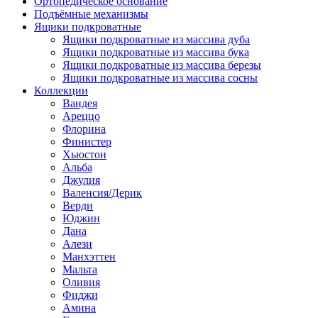
Ортопедическое основание
Подъёмные механизмы
Ящики подкроватные
Ящики подкроватные из массива дуба
Ящики подкроватные из массива бука
Ящики подкроватные из массива березы
Ящики подкроватные из массива сосны
Коллекции
Вандея
Ареццо
Флорина
Финистер
Хьюстон
Альба
Джулия
Валенсия/Дерик
Верди
Юджин
Дана
Алези
Манхэттен
Мальта
Оливия
Фиджи
Амина