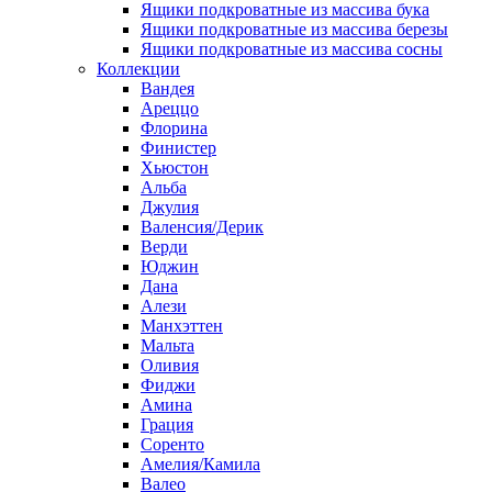
Ящики подкроватные из массива бука
Ящики подкроватные из массива березы
Ящики подкроватные из массива сосны
Коллекции
Вандея
Ареццо
Флорина
Финистер
Хьюстон
Альба
Джулия
Валенсия/Дерик
Верди
Юджин
Дана
Алези
Манхэттен
Мальта
Оливия
Фиджи
Амина
Грация
Соренто
Амелия/Камила
Валео