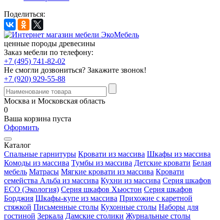
Поделиться:
ценные породы древесины
Заказ мебели по телефону:
+7 (495) 741-82-02
Не смогли дозвониться?
Закажите звонок!
+7 (920) 929-55-88
Москва и Московская область
0
Ваша корзина пуста
Оформить
Каталог
Спальные гарнитуры
Кровати из массива
Шкафы из массива
Комоды из массива
Тумбы из массива
Детские кровати
Белая
мебель
Матрасы
Мягкие кровати из массива
Кровати
семейства Альба из массива
Кухни из массива
Серия шкафов
ECO (Экология)
Серия шкафов Хьюстон
Серия шкафов
Борджия
Шкафы-купе из массива
Прихожие с каретной
стяжкой
Письменные столы
Кухонные столы
Наборы для
гостиной
Зеркала
Дамские столики
Журнальные столы