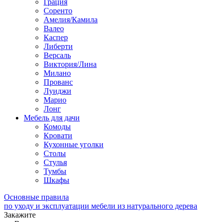
Грация
Соренто
Амелия/Камила
Валео
Каспер
Либерти
Версаль
Виктория/Лина
Милано
Прованс
Луиджи
Марио
Лонг
Мебель для дачи
Комоды
Кровати
Кухонные уголки
Столы
Стулья
Тумбы
Шкафы
Основные правила
по уходу и эксплуатации мебели из натурального дерева
Закажите