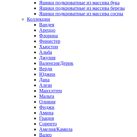
Ящики подкроватные из массива бука
Ящики подкроватные из массива березы
Ящики подкроватные из массива сосны
Коллекции
Вандея
Ареццо
Флорина
Финистер
Хьюстон
Альба
Джулия
Валенсия/Дерик
Верди
Юджин
Дана
Алези
Манхэттен
Мальта
Оливия
Фиджи
Амина
Грация
Соренто
Амелия/Камила
Валео