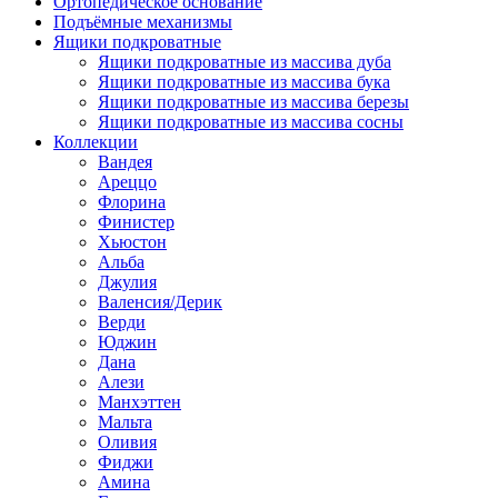
Ортопедическое основание
Подъёмные механизмы
Ящики подкроватные
Ящики подкроватные из массива дуба
Ящики подкроватные из массива бука
Ящики подкроватные из массива березы
Ящики подкроватные из массива сосны
Коллекции
Вандея
Ареццо
Флорина
Финистер
Хьюстон
Альба
Джулия
Валенсия/Дерик
Верди
Юджин
Дана
Алези
Манхэттен
Мальта
Оливия
Фиджи
Амина