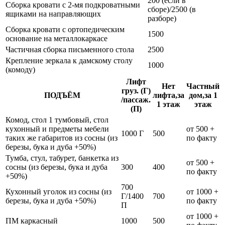
200 (если в
Сборка кровати с 2-мя подкроватными
сборе)/2500 (в
ящиками на направляющих
разборе)
Сборка кровати с ортопедическим
1500
основание на металлокаркасе
Частичная сборка письменного стола
2500
Крепление зеркала к дамскому столу
1000
(комоду)
Лифт
Нет
Частный
груз. (Г)
ПОДЪЁМ
лифта,за
дом,за 1
/пассаж.
1 этаж
этаж
(П)
Комод, стол 1 тумбовый, стол
кухонный и предметы мебели
от 500 +
1000 Г
500
таких же габаритов из сосны (из
по факту
березы, бука и дуба +50%)
Тумба, стул, табурет, банкетка из
от 500 +
сосны (из березы, бука и дуба
300
400
по факту
+50%)
700
Кухонный уголок из сосны (из
от 1000 +
Г/1400
700
березы, бука и дуба +50%)
по факту
П
от 1000 +
ПМ каркасный
1000
500