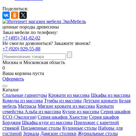
Поделиться:
ценные породы древесины
Заказ мебели по телефону:
+7 (495) 741-82-02
Не смогли дозвониться?
Закажите звонок!
+7 (920) 929-55-88
Москва и Московская область
0
Ваша корзина пуста
Оформить
Каталог
Спальные гарнитуры
Кровати из массива
Шкафы из массива
Комоды из массива
Тумбы из массива
Детские кровати
Белая
мебель
Матрасы
Мягкие кровати из массива
Кровати
семейства Альба из массива
Кухни из массива
Серия шкафов
ECO (Экология)
Серия шкафов Хьюстон
Серия шкафов
Борджия
Шкафы-купе из массива
Прихожие с каретной
стяжкой
Письменные столы
Кухонные столы
Наборы для
гостиной
Зеркала
Дамские столики
Журнальные столы