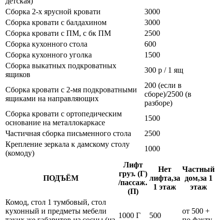
детская)
Сборка 2-х ярусной кровати
3000
Сборка кровати с балдахином
3000
Сборка кровати с ПМ, с бк ПМ
2500
Сборка кухонного стола
600
Сборка кухонного уголка
1500
Сборка выкатных подкроватных
300 р / 1 ящ
ящиков
200 (если в
Сборка кровати с 2-мя подкроватными
сборе)/2500 (в
ящиками на направляющих
разборе)
Сборка кровати с ортопедическим
1500
основание на металлокаркасе
Частичная сборка письменного стола
2500
Крепление зеркала к дамскому столу
1000
(комоду)
Лифт
Нет
Частный
груз. (Г)
ПОДЪЁМ
лифта,за
дом,за 1
/пассаж.
1 этаж
этаж
(П)
Комод, стол 1 тумбовый, стол
кухонный и предметы мебели
от 500 +
1000 Г
500
таких же габаритов из сосны (из
по факту