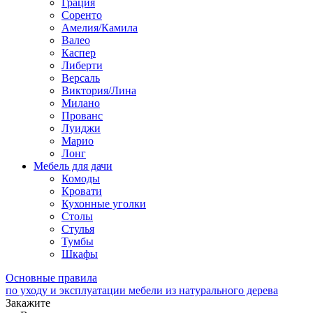
Грация
Соренто
Амелия/Камила
Валео
Каспер
Либерти
Версаль
Виктория/Лина
Милано
Прованс
Луиджи
Марио
Лонг
Мебель для дачи
Комоды
Кровати
Кухонные уголки
Столы
Стулья
Тумбы
Шкафы
Основные правила
по уходу и эксплуатации мебели из натурального дерева
Закажите