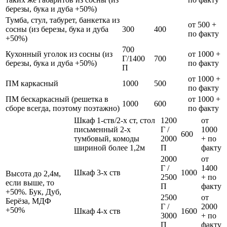
березы, бука и дуба +50%)
Тумба, стул, табурет, банкетка из
от 500 +
сосны (из березы, бука и дуба
300
400
по факту
+50%)
700
Кухонный уголок из сосны (из
от 1000 +
Г/1400
700
березы, бука и дуба +50%)
по факту
П
от 1000 +
ПМ каркасный
1000
500
по факту
ПМ бескаркасный (решетка в
от 1000 +
1000
600
сборе всегда, поэтому поэтажно)
по факту
Шкаф 1-ств/2-х ст, стол
1200
от
письменный 2-х
Г /
1000
600
тумбовый, комоды
2000
+ по
шириной более 1,2м
П
факту
2000
от
Г /
1400
Шкаф 3-х ств
1000
Высота до 2,4м,
2500
+ по
если выше, то
П
факту
+50%. Бук, Дуб,
2500
от
Берёза, МДФ
Г /
2000
+50%
Шкаф 4-х ств
1600
3000
+ по
П
факту