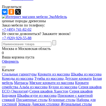
Поделиться:
ценные породы древесины
Заказ мебели по телефону:
+7 (495) 741-82-02
Не смогли дозвониться?
Закажите звонок!
+7 (920) 929-55-88
Москва и Московская область
0
Ваша корзина пуста
Оформить
Каталог
Спальные гарнитуры
Кровати из массива
Шкафы из массива
Комоды из массива
Тумбы из массива
Детские кровати
Белая
мебель
Матрасы
Мягкие кровати из массива
Кровати
семейства Альба из массива
Кухни из массива
Серия шкафов
ECO (Экология)
Серия шкафов Хьюстон
Серия шкафов
Борджия
Шкафы-купе из массива
Прихожие с каретной
стяжкой
Письменные столы
Кухонные столы
Наборы для
гостиной
Зеркала
Дамские столики
Журнальные столы