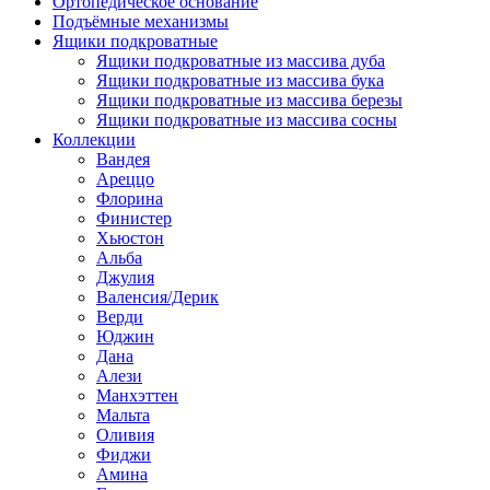
Ортопедическое основание
Подъёмные механизмы
Ящики подкроватные
Ящики подкроватные из массива дуба
Ящики подкроватные из массива бука
Ящики подкроватные из массива березы
Ящики подкроватные из массива сосны
Коллекции
Вандея
Ареццо
Флорина
Финистер
Хьюстон
Альба
Джулия
Валенсия/Дерик
Верди
Юджин
Дана
Алези
Манхэттен
Мальта
Оливия
Фиджи
Амина