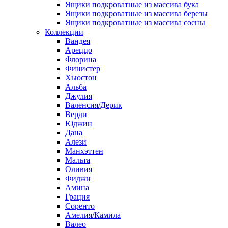
Ящики подкроватные из массива бука
Ящики подкроватные из массива березы
Ящики подкроватные из массива сосны
Коллекции
Вандея
Ареццо
Флорина
Финистер
Хьюстон
Альба
Джулия
Валенсия/Дерик
Верди
Юджин
Дана
Алези
Манхэттен
Мальта
Оливия
Фиджи
Амина
Грация
Соренто
Амелия/Камила
Валео