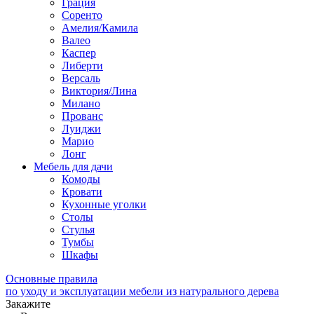
Грация
Соренто
Амелия/Камила
Валео
Каспер
Либерти
Версаль
Виктория/Лина
Милано
Прованс
Луиджи
Марио
Лонг
Мебель для дачи
Комоды
Кровати
Кухонные уголки
Столы
Стулья
Тумбы
Шкафы
Основные правила
по уходу и эксплуатации мебели из натурального дерева
Закажите