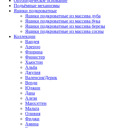
Ортопедическое основание
Подъёмные механизмы
Ящики подкроватные
Ящики подкроватные из массива дуба
Ящики подкроватные из массива бука
Ящики подкроватные из массива березы
Ящики подкроватные из массива сосны
Коллекции
Вандея
Ареццо
Флорина
Финистер
Хьюстон
Альба
Джулия
Валенсия/Дерик
Верди
Юджин
Дана
Алези
Манхэттен
Мальта
Оливия
Фиджи
Амина