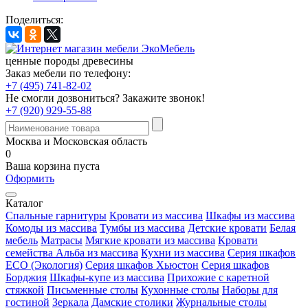
Поделиться:
ценные породы древесины
Заказ мебели по телефону:
+7 (495) 741-82-02
Не смогли дозвониться?
Закажите звонок!
+7 (920) 929-55-88
Москва и Московская область
0
Ваша корзина пуста
Оформить
Каталог
Спальные гарнитуры
Кровати из массива
Шкафы из массива
Комоды из массива
Тумбы из массива
Детские кровати
Белая
мебель
Матрасы
Мягкие кровати из массива
Кровати
семейства Альба из массива
Кухни из массива
Серия шкафов
ECO (Экология)
Серия шкафов Хьюстон
Серия шкафов
Борджия
Шкафы-купе из массива
Прихожие с каретной
стяжкой
Письменные столы
Кухонные столы
Наборы для
гостиной
Зеркала
Дамские столики
Журнальные столы