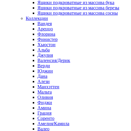
Ящики подкроватные из массива бука
Ящики подкроватные из массива березы
Ящики подкроватные из массива сосны
Коллекции
Вандея
Ареццо
Флорина
Финистер
Хьюстон
Альба
Джулия
Валенсия/Дерик
Верди
Юджин
Дана
Алези
Манхэттен
Мальта
Оливия
Фиджи
Амина
Грация
Соренто
Амелия/Камила
Валео