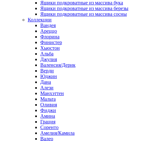
Ящики подкроватные из массива бука
Ящики подкроватные из массива березы
Ящики подкроватные из массива сосны
Коллекции
Вандея
Ареццо
Флорина
Финистер
Хьюстон
Альба
Джулия
Валенсия/Дерик
Верди
Юджин
Дана
Алези
Манхэттен
Мальта
Оливия
Фиджи
Амина
Грация
Соренто
Амелия/Камила
Валео