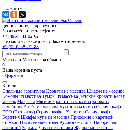
Поделиться:
ценные породы древесины
Заказ мебели по телефону:
+7 (495) 741-82-02
Не смогли дозвониться?
Закажите звонок!
+7 (920) 929-55-88
Москва и Московская область
0
Ваша корзина пуста
Оформить
Каталог
Спальные гарнитуры
Кровати из массива
Шкафы из массива
Комоды из массива
Тумбы из массива
Детские кровати
Белая
мебель
Матрасы
Мягкие кровати из массива
Кровати
семейства Альба из массива
Кухни из массива
Серия шкафов
ECO (Экология)
Серия шкафов Хьюстон
Серия шкафов
Борджия
Шкафы-купе из массива
Прихожие с каретной
стяжкой
Письменные столы
Кухонные столы
Наборы для
гостиной
Зеркала
Дамские столики
Журнальные столы