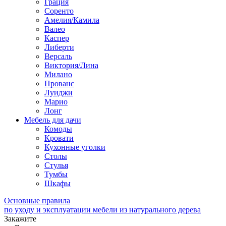
Грация
Соренто
Амелия/Камила
Валео
Каспер
Либерти
Версаль
Виктория/Лина
Милано
Прованс
Луиджи
Марио
Лонг
Мебель для дачи
Комоды
Кровати
Кухонные уголки
Столы
Стулья
Тумбы
Шкафы
Основные правила
по уходу и эксплуатации мебели из натурального дерева
Закажите