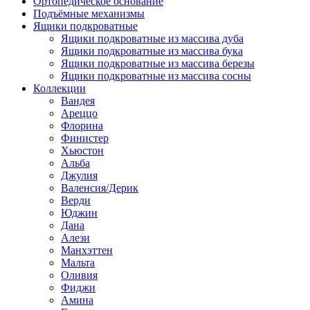
Ортопедическое основание
Подъёмные механизмы
Ящики подкроватные
Ящики подкроватные из массива дуба
Ящики подкроватные из массива бука
Ящики подкроватные из массива березы
Ящики подкроватные из массива сосны
Коллекции
Вандея
Ареццо
Флорина
Финистер
Хьюстон
Альба
Джулия
Валенсия/Дерик
Верди
Юджин
Дана
Алези
Манхэттен
Мальта
Оливия
Фиджи
Амина