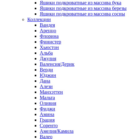
Ящики подкроватные из массива бука
Ящики подкроватные из массива березы
Ящики подкроватные из массива сосны
Коллекции
Вандея
Ареццо
Флорина
Финистер
Хьюстон
Альба
Джулия
Валенсия/Дерик
Верди
Юджин
Дана
Алези
Манхэттен
Мальта
Оливия
Фиджи
Амина
Грация
Соренто
Амелия/Камила
Валео